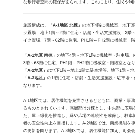
な歩行者空間の確保が図られます。これにより、住民や利
施設構成は、
「A-1地区 北棟」
の地下4階に機械室、地下3
ク置場、地上1階～2階に住宅・店舗・生活支援施設、3階
イク置場、7階～62階に住宅、PH1階～PH2階に機械室・
「A-1地区 南棟」
の地下4階～地下1階に機械室・駐車場、
3階～63階に住宅、PH1階～PH2階に機械室・階段室とな
「A-2地区」
の地下1階～地上1階に駐車場等、地下1階～
「A-3地区」
の1階に住宅・店舗・生活支援施設・駐車場・
なります。
A-1地区では、居住機能を充実させるとともに、商業・事
るものとされています。高層部は分棟とし、中央部に広場
た、屋上緑化を推進し、緑や広場の連続性を確保し、駐車
者の安全性向上を目指します。A-2地区では、商業機能を
の更新を図ります。A-3地区では、居住機能に加え、町会