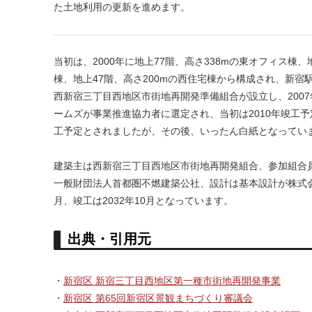
た土地利用の更新を進めます。
当初は、2000年に地上77階、高さ338mの東オフィス棟、
棟、地上47階、高さ200mの西住宅棟から構成され、新宿
西新宿三丁目西地区市街地再開発準備組合が設立し、200
ームズが事業推進協力者に選定され、当初は2010年竣工予
工予定とされましたが、その後、いったん白紙となってい
建築主は西新宿三丁目西地区市街地再開発組合、参加組合
一般財団法人首都圏不燃建築公社、設計は基本設計が株式会
月、竣工は2032年10月となっています。
出典・引用元
・
新宿区 新宿三丁目西地区第一種市街地再開発事業
・
新宿区 第65回新宿区景観まちづくり審議会