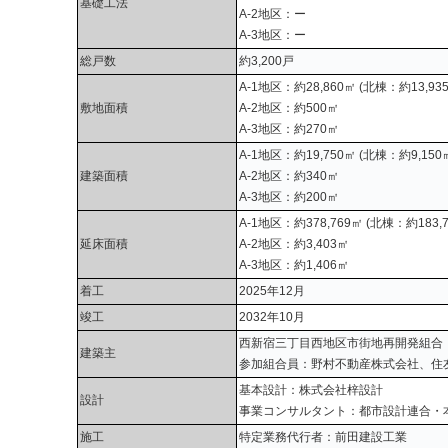
基礎工法
A-2地区：ー
A-3地区：ー
総戸数
約3,200戸
A-1地区：約28,860㎡ (北棟：約13,9
敷地面積
A-2地区：約500㎡
A-3地区：約270㎡
A-1地区：約19,750㎡ (北棟：約9,15
建築面積
A-2地区：約340㎡
A-3地区：約200㎡
A-1地区：約378,769㎡ (北棟：約183,
延床面積
A-2地区：約3,403㎡
A-3地区：約1,406㎡
着工
2025年12月
竣工
2032年10月
西新宿三丁目西地区市街地再開発組合
建築主
参加組合員：野村不動産株式会社、住
基本設計：株式会社梓設計
設計
事業コンサルタント：都市設計連合・
施工
特定業務代行者：前田建設工業