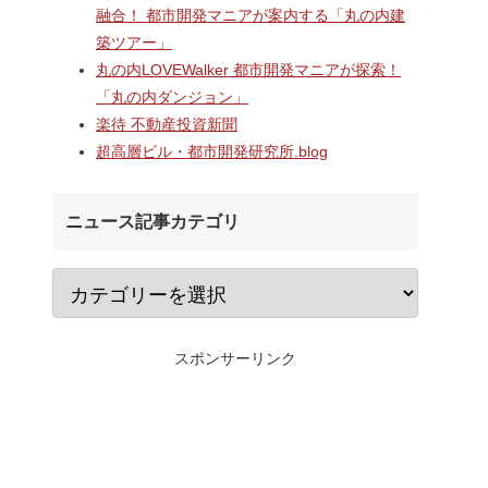
研究学園
海老名駅間地区のViNA
なんばのクボタ旧本
融合！ 都市開発マニアが案内する「丸の内建
に開業する
GARDENS（ビナ ガーデン
建設される約1万2,5
築ツアー」
横
ズ）で建設中の「（仮称）フ
の多目的アリーナ「
究学園店
ァミリー棟」と「（仮称）ホ
Kubota LaLa are
丸の内LOVEWalker 都市開発マニアが探索！
業ビル建
テル温浴棟」2026年夏時点建
区名称は「Kubota fi
「丸の内ダンジョン」
前商業地
設状況！！天然温泉のほか子
タフィールド）」に
楽待 不動産投資新聞
育て・ペット関連の複合施設
の建設が進む！！
超高層ビル・都市開発研究所.blog
ニュース記事カテゴリ
スポンサーリンク