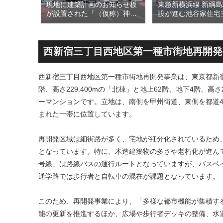
最大級のリ
現地に建築計画のお知らせ板
東急新横浜線 新綱
る「三井
が設置された「（仮称）神宮
設が進む池谷家住宅
 ラゾーナ
前六丁目八角館建替計
用した「新綱島MIC
29年春に
画」！！妹島和世氏率いる
古民家＋2棟の木造
ューアル
SANAA設計で神宮前交差点に
による新たな駅前拠点
新たな商業施設誕生へ！！
年秋誕生へ！！
西新宿三丁目西地区第一種市街地再開発
西新宿三丁目西地区第一種市街地再開発事業は、東京都新宿
階、高さ229.400mの「北棟」と地上62階、地下4階、高さ
ーマンションです。立地は、南側を甲州街道、東側を都道43
まれた一帯に位置しています。
再開発区域は細街路が多く、宅地が細分化されているため
となっています。特に、木造建築物の多さや老朽化が進ん
号線」は路線バスの運行ルートとなっていますが、バスベ
通学路では歩行者と自転車の混在が課題となっています。
このため、再開発事業により、「多様な都市機能が集積す
能の更新を推進するほか、広場や歩行者デッキの整備、水