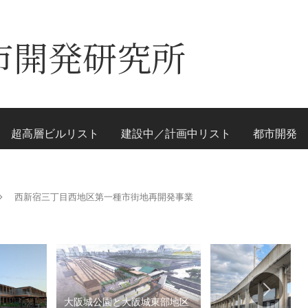
市開発研究所
超高層ビルリスト
建設中／計画中リスト
都市開発
西新宿三丁目西地区第一種市街地再開発事業
大阪城公園と大阪城東部地区