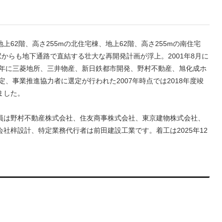
地上62階、高さ255mの北住宅棟、地上62階、高さ255mの南住宅
駅からも地下通路で直結する壮大な再開発計画が浮上。2001年8月に
7年に三菱地所、三井物産、新日鉄都市開発、野村不動産、旭化成ホ
定、事業推進協力者に選定が行われた2007年時点では2018年度竣
ました。
員は野村不動産株式会社、住友商事株式会社、東京建物株式会社、
社梓設計、特定業務代行者は前田建設工業です。着工は2025年12