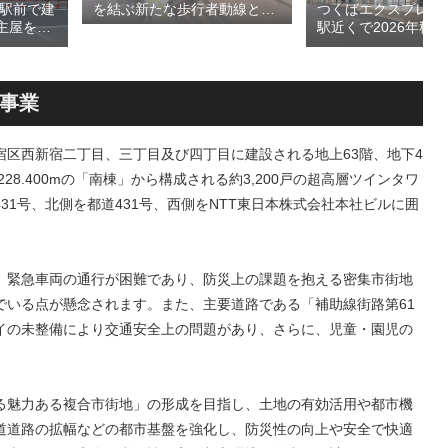
島駅前で建
つくばエクスプレス
を結ぶ新たな歩行者動線とな
主屋を活
駅近くで2026年秋
る「大阪城公園接続デッ
CA」！！
高架下商業施設「寿
キ」！！2028年春頃の開通を
商業施設
丁」！！とりせん研
目指しデザインイメージを公
が2026
跡地の開発計画や商
表！！
設進行などにより駅
事業
が形成へ！！
区西新宿二丁目、三丁目及び四丁目に建設される地上63階、地下4
228.400mの「南棟」から構成される約3,200戸の超高層ツインタワ
1号、北側を都道431号、西側をNTT東日本株式会社本社ビルに囲
、緊急車両の通行が困難であり、防災上の課題を抱える密集市街地
でいる点が懸念されます。また、主要道路である「補助線街路第61
イの未整備により交通安全上の問題があり、さらに、児童・園児の
る魅力ある複合市街地」の形成を目指し、土地の有効活用や都市機
道道路の拡幅などの都市基盤を強化し、防災性の向上や安全で快適