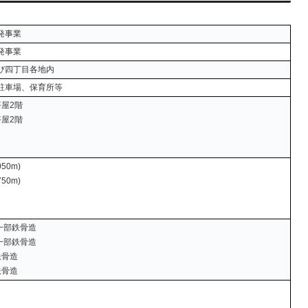
発事業
発事業
び四丁目各地内
駐車場、保育所等
塔屋2階
塔屋2階
50m)
50m)
一部鉄骨造
一部鉄骨造
鉄骨造
鉄骨造