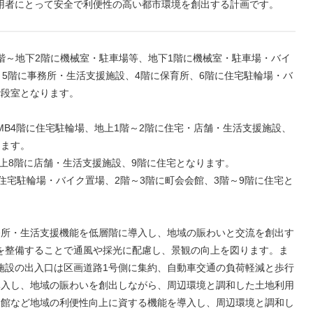
用者にとって安全で利便性の高い都市環境を創出する計画です。
階～地下2階に機械室・駐車場等、地下1階に機械室・駐車場・バイ
～5階に事務所・生活支援施設、4階に保育所、6階に住宅駐輪場・バ
階段室となります。
MB4階に住宅駐輪場、地上1階～2階に住宅・店舗・生活支援施設、
ります。
地上8階に店舗・生活支援施設、9階に住宅となります。
住宅駐輪場・バイク置場、2階～3階に町会会館、3階～9階に住宅と
務所・生活支援機能を低層階に導入し、地域の賑わいと交流を創出す
を整備することで通風や採光に配慮し、景観の向上を図ります。ま
施設の出入口は区画道路1号側に集約、自動車交通の負荷軽減と歩行
導入し、地域の賑わいを創出しながら、周辺環境と調和した土地利用
会館など地域の利便性向上に資する機能を導入し、周辺環境と調和し