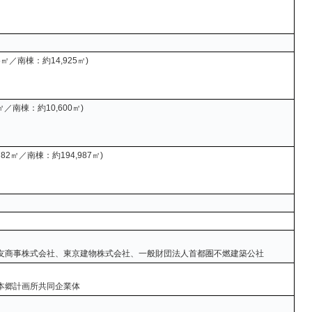
35㎡／南棟：約14,925㎡)
0㎡／南棟：約10,600㎡)
782㎡／南棟：約194,987㎡)
友商事株式会社、東京建物株式会社、一般財団法人首都圏不燃建築公社
本郷計画所共同企業体