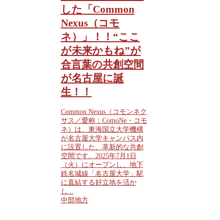
した「Common
Nexus（コモ
ネ）」！！“ここ
が未来かもね”が
合言葉の共創空間
が名古屋に誕
生！！
Common Nexus（コモンネク
サス／愛称：ComoNe・コモ
ネ）は、東海国立大学機構
が名古屋大学キャンパス内
に設置した、革新的な共創
空間です。2025年7月1日
（火）にオープンし、地下
鉄名城線「名古屋大学」駅
に直結する好立地を活か
し...
中部地方