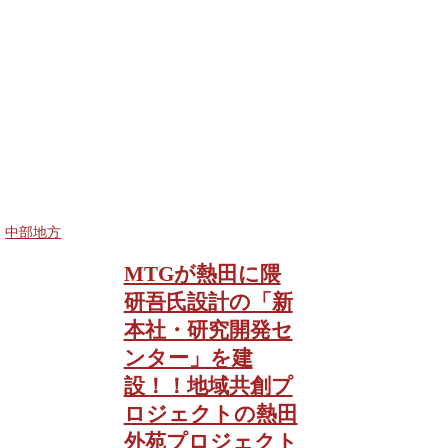
中部地方
MTGが熱田に隈
研吾氏設計の「新
本社・研究開発セ
ンター」を建
設！！地域共創プ
ロジェクトの熱田
外苑プロジェクト