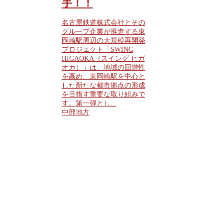
手！！
名古屋鉄道株式会社とその
グループ企業が推進する東
岡崎駅周辺の大規模再開発
プロジェクト「SWING
HIGAOKA（スイング ヒガ
オカ）」は、地域の回遊性
を高め、東岡崎駅を中心と
した新たな都市拠点の形成
を目指す重要な取り組みで
す。第一弾とし...
中部地方