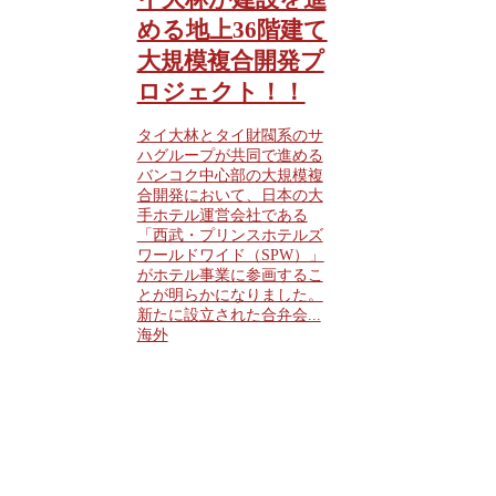
める地上36階建て
大規模複合開発プ
ロジェクト！！
タイ大林とタイ財閥系のサ
ハグループが共同で進める
バンコク中心部の大規模複
合開発において、日本の大
手ホテル運営会社である
「西武・プリンスホテルズ
ワールドワイド（SPW）」
がホテル事業に参画するこ
とが明らかになりました。
新たに設立された合弁会...
海外