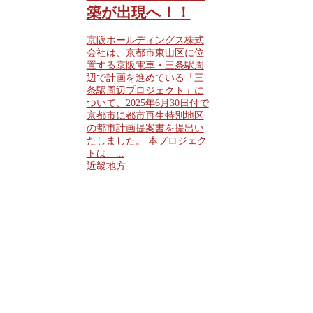
築が出現へ！！
京阪ホールディングス株式
会社は、京都市東山区に位
置する京阪電車・三条駅周
辺で計画を進めている「三
条駅周辺プロジェクト」に
ついて、2025年6月30日付で
京都市に都市再生特別地区
の都市計画提案書を提出い
たしました。 本プロジェク
トは、...
近畿地方