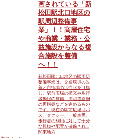
画されている「新
松田駅北口地区の
駅周辺整備事
業」！！高層住宅
や商業・業務・公
益施設からなる複
合施設を整備
へ！！
新松田駅北口地区の駅周辺
整備事業は、交通環境の改
善と市街地の活性化を目指
し、駅前広場の拡充や歩行
者動線の整備、周辺道路網
の再構築などを進めるもの
です。現在の駅前広場はバ
ス、タクシー、一般車両、
歩行者の利用に対して十分
な規模や配置が確保され...
関東地方