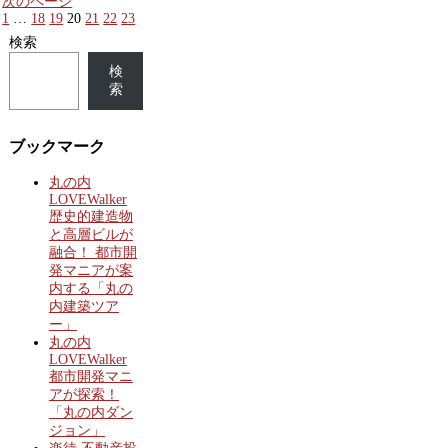
次のページ
1
…
18
19
20
21
22
23
検索
検
索
ブックマーク
丸の内
LOVEWalker
歴史的建造物
と高層ビルが
融合！ 都市開
発マニアが案
内する「丸の
内建築ツア
ー」
丸の内
LOVEWalker
都市開発マニ
アが探索！
「丸の内ダン
ジョン」