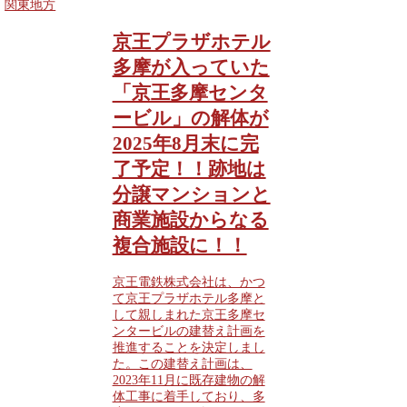
関東地方
京王プラザホテル
多摩が入っていた
「京王多摩センタ
ービル」の解体が
2025年8月末に完
了予定！！跡地は
分譲マンションと
商業施設からなる
複合施設に！！
京王電鉄株式会社は、かつ
て京王プラザホテル多摩と
して親しまれた京王多摩セ
ンタービルの建替え計画を
推進することを決定しまし
た。この建替え計画は、
2023年11月に既存建物の解
体工事に着手しており、多