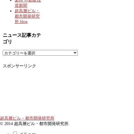
楽待 不動産投
資新聞
超高層ビル・
都市開発研究
所.blog
ニュース記事カテ
ゴリ
ニ
ュ
ー
スポンサーリンク
ス
記
事
カ
テ
ゴ
リ
超高層ビル・都市開発研究所
© 2014 超高層ビル・都市開発研究所.