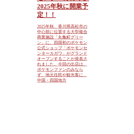
2025年秋に開業予
定！！
2025年秋、香川県高松市の
中心部に位置する大型複合
商業施設「丸亀町グリー
ン」に、四国初のポケモン
公式ショップ「ポケモンセ
ンターカガワ」がグランド
オープンすることが発表さ
れました。今回の出店は、
ポケモンファンのみなら
ず、地元住民や観光客に...
中国・四国地方