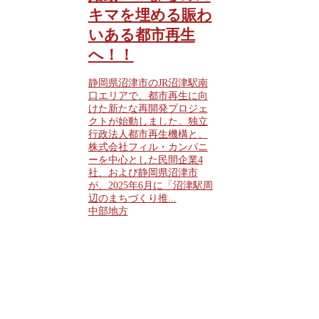
キマを埋める賑わ
いある都市再生
へ！！
静岡県沼津市のJR沼津駅南
口エリアで、都市再生に向
けた新たな再開発プロジェ
クトが始動しました。独立
行政法人都市再生機構と、
株式会社フィル・カンパニ
ーを中心とした民間企業4
社、および静岡県沼津市
が、2025年6月に「沼津駅周
辺のまちづくり推...
中部地方