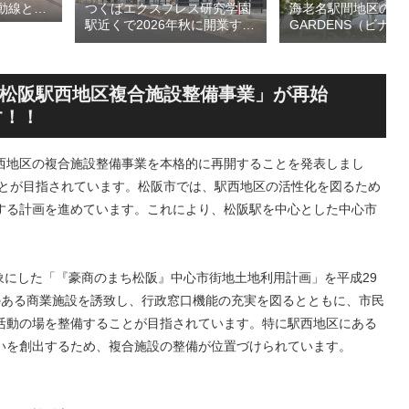
つくばエクスプレス研究学園
海老名駅間地区のViN
動線とな
駅近くで2026年秋に開業する
GARDENS（ビナ 
デッ
高架下商業施設「寿横
ズ）で建設中の「（
頃の開通を
丁」！！とりせん研究学園店
ァミリー棟」と「（
ージを公
跡地の開発計画や商業ビル建
テル温浴棟」2026
設進行などにより駅前商業地
設状況！！天然温泉
松阪駅西地区複合施設整備事業」が再始
が形成へ！！
育て・ペット関連の
す！！
の建設が進む！！
西地区の複合施設整備事業を本格的に再開することを発表しまし
ことが目指されています。松阪市では、駅西地区の活性化を図るため
する計画を進めています。これにより、松阪駅を中心とした中心市
対象にした「『豪商のまち松阪』中心市街地土地利用計画」を平成29
のある商業施設を誘致し、行政窓口機能の充実を図るとともに、市民
活動の場を整備することが目指されています。特に駅西地区にある
いを創出するため、複合施設の整備が位置づけられています。