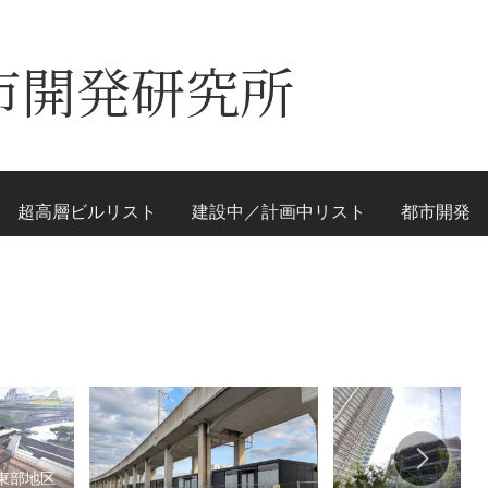
市開発研究所
超高層ビルリスト
建設中／計画中リスト
都市開発
東部地区