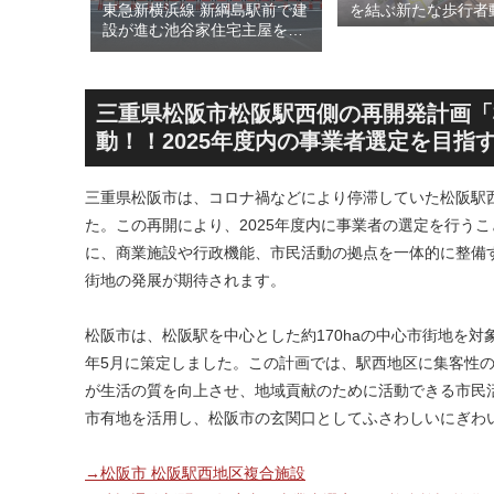
された
東急新横浜線 新綱島駅前で建
を結ぶ新たな歩行者
川線およ
設が進む池谷家住宅主屋を活
る「大阪城公園接続
）」！！
用した「新綱島MICCA」！！
キ」！！2028年春
港線整備
古民家＋2棟の木造商業施設
目指しデザインイメ
セスを強
による新たな駅前拠点が2026
表！！
年秋誕生へ！！
三重県松阪市松阪駅西側の再開発計画「
動！！2025年度内の事業者選定を目指
三重県松阪市は、コロナ禍などにより停滞していた松阪駅
た。この再開により、2025年度内に事業者の選定を行う
に、商業施設や行政機能、市民活動の拠点を一体的に整備
街地の発展が期待されます。
松阪市は、松阪駅を中心とした約170haの中心市街地を
年5月に策定しました。この計画では、駅西地区に集客性
が生活の質を向上させ、地域貢献のために活動できる市民
市有地を活用し、松阪市の玄関口としてふさわしいにぎわ
→松阪市 松阪駅西地区複合施設