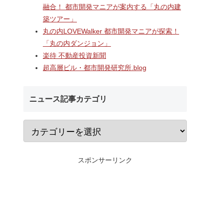
A
長崎駅前の県営バス
なんばのクボタ旧本社跡地に
融合！ 都市開発マニアが案内する「丸の内建
ガーデン
ル一帯で計画が進む
建設される約1万2,500人収容
築ツアー」
仮称）フ
地区第一種市街地再
の多目的アリーナ「（仮称）
仮称）ホ
業」！！バスターミ
Kubota LaLa arena」！！街
丸の内LOVEWalker 都市開発マニアが探索！
年夏時点建
としたホテル・商業
区名称は「Kubota field（クボ
「丸の内ダンジョン」
のほか子
スを備える新たな交
タフィールド）」に決定！！
楽待 不動産投資新聞
複合施設
拠点を形成へ！！
超高層ビル・都市開発研究所.blog
ニュース記事カテゴリ
スポンサーリンク