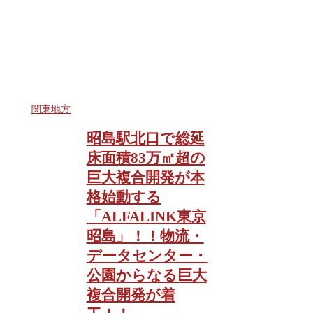
関東地方
昭島駅北口で総延
床面積83万㎡超の
巨大複合開発が本
格始動する
「ALFALINK東京
昭島」！！物流・
データセンター・
公園からなる巨大
複合開発が着