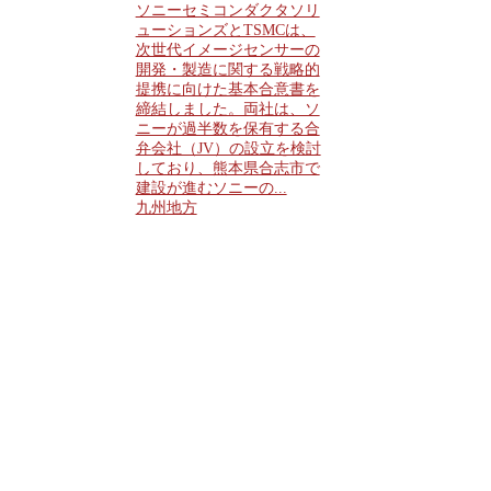
ソニーセミコンダクタソリ
ューションズとTSMCは、
次世代イメージセンサーの
開発・製造に関する戦略的
提携に向けた基本合意書を
締結しました。両社は、ソ
ニーが過半数を保有する合
弁会社（JV）の設立を検討
しており、熊本県合志市で
建設が進むソニーの...
九州地方