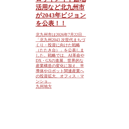
活用など北九州市
が2043年ビジョン
を公表！！
北九州市は2026年7月22日、
「北九州2043 次世代まちづ
くり・投資に向けた戦略
（たたき台）」を公表しま
した。戦略では、AI革命や
DX・GXの進展、世界的な
産業構造の変化に加え、半
導体やロボット関連産業へ
の投資拡大、オフィス・マ
ンショ...
九州地方