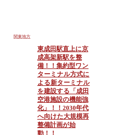
関東地方
東成田駅直上に京
成高架新駅を整
備！！集約型ワン
ターミナル方式に
よる新ターミナル
を建設する「成田
空港施設の機能強
化」！！2030年代
へ向けた大規模再
整備計画が始
動！！