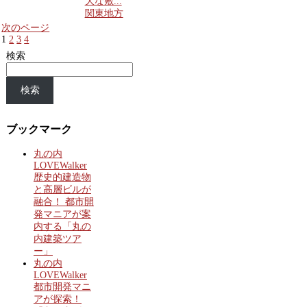
大な敷...
関東地方
次のページ
1
2
3
4
検索
検索
ブックマーク
丸の内
LOVEWalker
歴史的建造物
と高層ビルが
融合！ 都市開
発マニアが案
内する「丸の
内建築ツア
ー」
丸の内
LOVEWalker
都市開発マニ
アが探索！