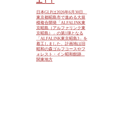
工！！
日本GLPは2026年6月30日、
東京都昭島市で進める大規
模複合開発「ALFALINK東
京昭島（アルファリンク東
京昭島）」の第1弾となる
「ALFALINK東京昭島3」を
着工しました。計画地は旧
昭和の森ゴルフコースやフ
ォレスト・イン昭和館跡...
関東地方