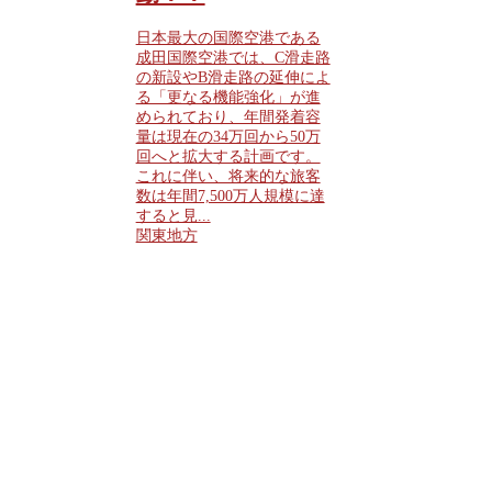
日本最大の国際空港である
成田国際空港では、C滑走路
の新設やB滑走路の延伸によ
る「更なる機能強化」が進
められており、年間発着容
量は現在の34万回から50万
回へと拡大する計画です。
これに伴い、将来的な旅客
数は年間7,500万人規模に達
すると見...
関東地方