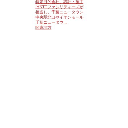
特定目的会社、設計・施工
はNTTファシリティーズが
担当し、千葉ニュータウン
中央駅北口やイオンモール
千葉ニュータウ...
関東地方