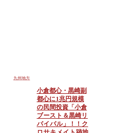
九州地方
小倉都心・黒崎副
都心に1兆円規模
の民間投資「小倉
ブースト＆黒崎リ
バイバル」！！ク
ロサキメイト跡地