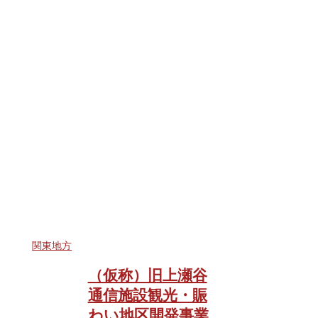
関東地方
（仮称）旧上瀬谷
通信施設観光・賑
わい地区開発事業