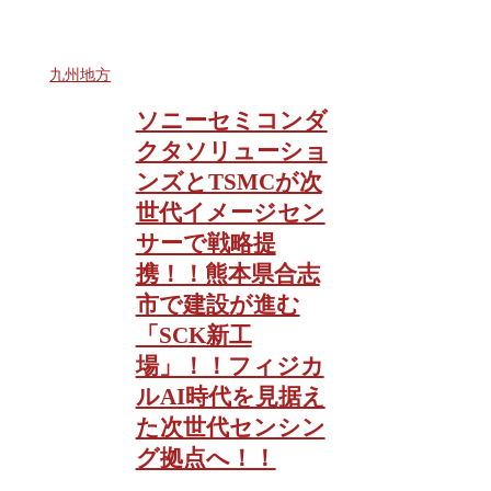
九州地方
ソニーセミコンダ
クタソリューショ
ンズとTSMCが次
世代イメージセン
サーで戦略提
携！！熊本県合志
市で建設が進む
「SCK新工
場」！！フィジカ
ルAI時代を見据え
た次世代センシン
グ拠点へ！！