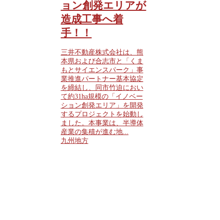
ョン創発エリアが
造成工事へ着
手！！
三井不動産株式会社は、熊
本県および合志市と「くま
もとサイエンスパーク」事
業推進パートナー基本協定
を締結し、同市竹迫におい
て約31ha規模の「イノベー
ション創発エリア」を開発
するプロジェクトを始動し
ました。本事業は、半導体
産業の集積が進む地...
九州地方