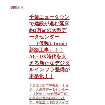
関東地方
千葉ニュータウン
で建設が進む延床
約3万㎡の大型デ
ータセンター
「（仮称）Inzai5
新築工事」！！
AI・DX時代を支
える新たなデジタ
ルインフラ整備が
本格化！！
千葉県印西市中央北一丁目
で、大規模データセンター
「（仮称）Inzai5新築工事」
の建設が進められていま
す。事業主は印西ファイブ