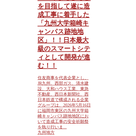
を目指して遂に造
成工事に着手した
「九州大学箱崎キ
ャンパス跡地地
区」！！日本最大
級のスマートシテ
ィとして開発が進
む！！
住友商事を代表企業とし、
JR九州、西部ガス、清水建
設、大和ハウス工業、東急
不動産、西日本新聞社、西
日本鉄道で構成される企業
グループは、2026年5月16日
に福岡市東区の九州大学箱
崎キャンパス跡地地区にお
いて造成工事の安全祈願祭
を執り行いま...
九州地方