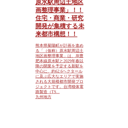
原水駅周辺土地区
画整理事業」！！
住宅・商業・研究
開発が集積する未
来都市構想！！
熊本県菊陽町が計画を進め
る「（仮称）原水駅周辺土
地区画整理事業」は、JR豊
肥本線原水駅と2029年春以
降の開業を予定する新駅を
中心に、約62.6ヘクタール
に及ぶ広大なエリアで実施
される大規模都市開発プロ
ジェクトです。台湾積体電
路製造（TS...
九州地方