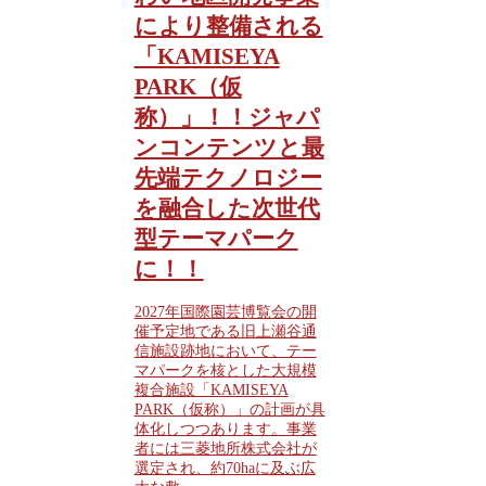
により整備される
「KAMISEYA
PARK（仮
称）」！！ジャパ
ンコンテンツと最
先端テクノロジー
を融合した次世代
型テーマパーク
に！！
2027年国際園芸博覧会の開
催予定地である旧上瀬谷通
信施設跡地において、テー
マパークを核とした大規模
複合施設「KAMISEYA
PARK（仮称）」の計画が具
体化しつつあります。事業
者には三菱地所株式会社が
選定され、約70haに及ぶ広