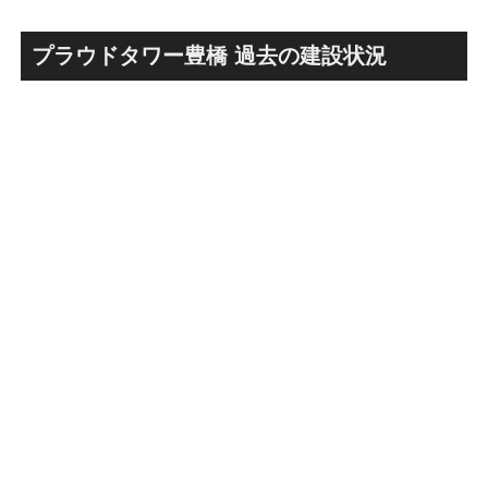
丁」！！とりせん研究学園店
ァミリー棟」と「（仮称）ホ
跡地の開発計画や商業ビル建
テル温浴棟」2026年夏時点建
設進行などにより駅前商業地
設状況！！天然温泉のほか子
プラウドタワー豊橋 過去の建設状況
が形成へ！！
育て・ペット関連の複合施設
の建設が進む！！