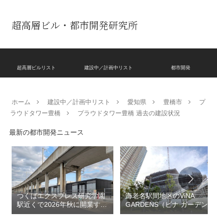
超高層ビル・都市開発研究所
超高層ビルリスト
建設中／計画中リスト
都市開発
ホーム
建設中／計画中リスト
愛知県
豊橋市
プ
ラウドタワー豊橋
プラウドタワー豊橋 過去の建設状況
最新の都市開発ニュース
つくばエクスプレス研究学園
海老名駅間地区のViNA
駅近くで2026年秋に開業する
GARDENS（ビナ ガーデン
高架下商業施設「寿横
ズ）で建設中の「（仮称）フ