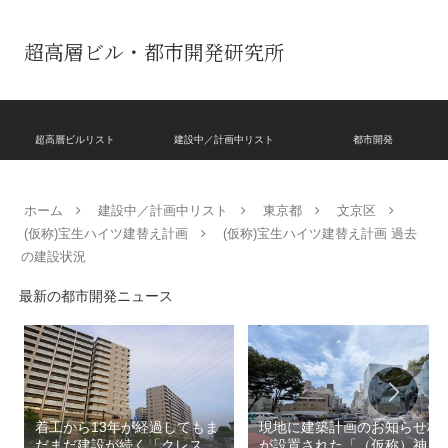
超高層ビル・都市開発研究所
超高層ビルリスト
建設中／計画中リスト
都市開発
ホーム
建設中／計画中リスト
東京都
文京区
(仮称)宝生ハイツ建替え計画
(仮称)宝生ハイツ建替え計画 過去
の建設状況
最新の都市開発ニュース
着工から13年が経過してもま
現地に建築計画のお知らせ板
だまだ建設が続く「クレスト
が設置された「（仮称）神宮