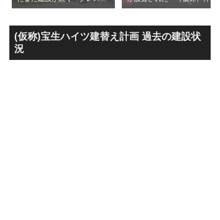
プライムレジデンス」！！
前六丁目八角館建替計
2,500戸超の巨大マンション
画」！！妹島和世氏率いる
のうち、プロムナード八番街
SANAA設計で神宮前交差点に
の建設が進む！！
新たな商業施設誕生へ！！
(仮称)宝生ハイツ建替え計画 過去の建設状
況