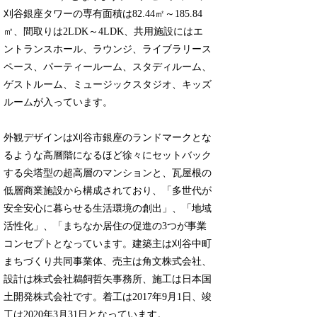
刈谷銀座タワーの専有面積は82.44㎡～185.84
㎡、間取りは2LDK～4LDK、共用施設にはエ
ントランスホール、ラウンジ、ライブラリース
ペース、パーティールーム、スタディルーム、
ゲストルーム、ミュージックスタジオ、キッズ
ルームが入っています。
外観デザインは刈谷市銀座のランドマークとな
るような高層階になるほど徐々にセットバック
する尖塔型の超高層のマンションと、瓦屋根の
低層商業施設から構成されており、「多世代が
安全安心に暮らせる生活環境の創出」、「地域
活性化」、「まちなか居住の促進の3つが事業
コンセプトとなっています。建築主は刈谷中町
まちづくり共同事業体、売主は角文株式会社、
設計は株式会社鵜飼哲矢事務所、施工は日本国
土開発株式会社です。着工は2017年9月1日、竣
工は2020年3月31日となっています。