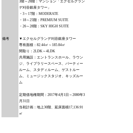
3階～28階：マンション「エクセルグラン
デ刈谷銀座タワー」
・3～17階：MODERATE
・18～25階：PREMIUM SUITE
・26～28階：SKY HIGH SUITE
備考
▼エクセルグランデ刈谷銀座タワー
専有面積：82.44㎡～185.84㎡
間取り：2LDK～4LDK
共用施設：エントランスホール、ラウン
ジ、ライブラリースペース、パーティー
ルーム、スタディルーム、ゲストルー
ム、ミュージックスタジオ、キッズルー
ム
定期借地権期間：2017年4月1日～2080年3
月31日
当初計画：地上30階、延床面積17,136.91
㎡