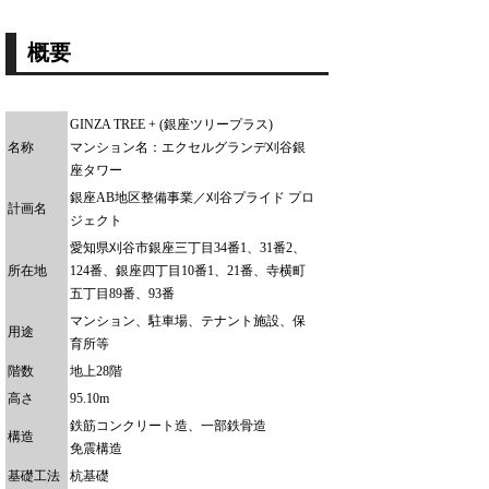
概要
GINZA TREE + (銀座ツリープラス)
名称
マンション名：エクセルグランデ刈谷銀
座タワー
銀座AB地区整備事業／刈谷プライド プロ
計画名
ジェクト
愛知県刈谷市銀座三丁目34番1、31番2、
所在地
124番、銀座四丁目10番1、21番、寺横町
五丁目89番、93番
マンション、駐車場、テナント施設、保
用途
育所等
階数
地上28階
高さ
95.10m
鉄筋コンクリート造、一部鉄骨造
構造
免震構造
基礎工法
杭基礎