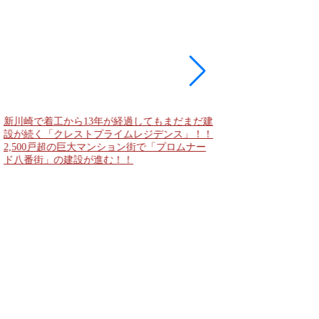
新川崎で着工から13年が経過してもまだまだ建
現地に建築計画のお知
設が続く「クレストプライムレジデンス」！！
「（仮称）神宮前六丁
2,500戸超の巨大マンション街で「プロムナー
妹島和世氏率いるSA
ド八番街」の建設が進む！！
に新たな商業施設誕生