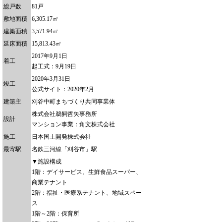
総戸数
81戸
敷地面積
6,305.17㎡
建築面積
3,571.94㎡
延床面積
15,813.43㎡
2017年9月1日
着工
起工式：9月19日
2020年3月31日
竣工
公式サイト：2020年2月
建築主
刈谷中町まちづくり共同事業体
株式会社鵜飼哲矢事務所
設計
マンション事業：角文株式会社
施工
日本国土開発株式会社
最寄駅
名鉄三河線「刈谷市」駅
▼施設構成
1階：デイサービス、生鮮食品スーパー、
商業テナント
2階：福祉・医療系テナント、地域スペー
ス
1階～2階：保育所