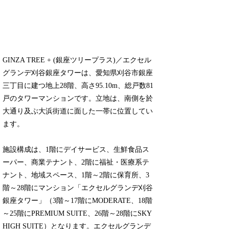
GINZA TREE + (銀座ツリープラス)／エクセル
グランデ刈谷銀座タワーは、愛知県刈谷市銀座
三丁目に建つ地上28階、高さ95.10m、総戸数81
戸のタワーマンションです。立地は、南側を於
大通り及ぶ大浜街道に面した一帯に位置してい
ます。
施設構成は、1階にデイサービス、生鮮食品ス
ーパー、商業テナント、2階に福祉・医療系テ
ナント、地域スペース、1階～2階に保育所、3
階～28階にマンション「エクセルグランデ刈谷
銀座タワー」（3階～17階にMODERATE、18階
～25階にPREMIUM SUITE、26階～28階にSKY
HIGH SUITE）となります。エクセルグランデ