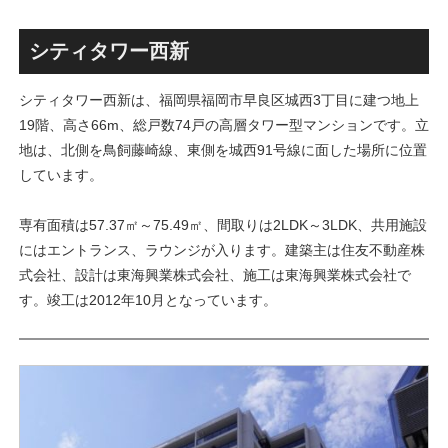
ス」！！2,500戸超の巨大マ
画」！！妹島和世氏率いる
ンション街で「プロムナード
SANAA設計で神宮前交差点に
八番街」の建設が進む！！
新たな商業施設誕生へ！！
シティタワー西新
シティタワー西新は、福岡県福岡市早良区城西3丁目に建つ地上
19階、高さ66m、総戸数74戸の高層タワー型マンションです。立
地は、北側を鳥飼藤崎線、東側を城西91号線に面した場所に位置
しています。
専有面積は57.37㎡～75.49㎡、間取りは2LDK～3LDK、共用施設
にはエントランス、ラウンジが入ります。建築主は住友不動産株
式会社、設計は東海興業株式会社、施工は東海興業株式会社で
す。竣工は2012年10月となっています。