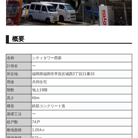
概要
名称
シティタワー西新
計画名
ー
所在地
福岡県福岡市早良区城西3丁目21番33
用途
共同住宅
階数
地上19階
高さ
66m
構造
鉄筋コンクリート造
基礎工法
ー
総戸数
74戸
敷地面積
1,054㎡
建築面積
573㎡