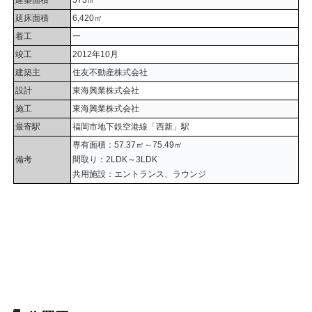
延床面積
6,420㎡
着工
ー
竣工
2012年10月
建築主
住友不動産株式会社
設計
東海興業株式会社
施工
東海興業株式会社
最寄駅
福岡市地下鉄空港線「西新」駅
専有面積：57.37㎡～75.49㎡
備考
間取り：2LDK～3LDK
共用施設：エントランス、ラウンジ