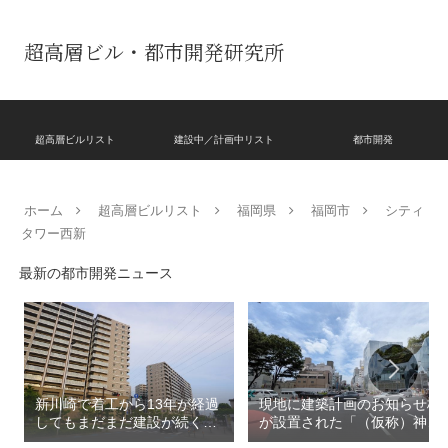
超高層ビル・都市開発研究所
超高層ビルリスト
建設中／計画中リスト
都市開発
ホーム
超高層ビルリスト
福岡県
福岡市
シティ
タワー西新
最新の都市開発ニュース
新川崎で着工から13年が経過
現地に建築計画のお知らせ板
してもまだまだ建設が続く
が設置された「（仮称）神宮
「クレストプライムレジデン
前六丁目八角館建替計