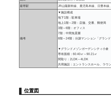
最寄駅
JR山陽新幹線、鹿児島本線、日豊本線
▼施設構成
地下1階：駐車場
地上1階～2階：店舗、交番、郵便局
3階～6階：オフィス
7階：中間免震層
備考
8階～24階：分譲マンション「グラン
▼グランドメゾンガーデンシティ小倉
専有面積：60.40㎡～90.21㎡
間取り：2LDK～4LDK
共用施設：エントランスホール、ラウ
位置図