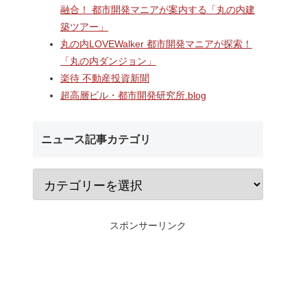
村岡・深沢地区エリアに開業
千葉ニュータウンで
融合！ 都市開発マニアが案内する「丸の内建
するショッピングセンター
む延床約3万㎡の大
築ツアー」
「MCUD・HASEKO Retail鎌
センター「（仮称）In
倉梶原」！！2026年8月28日
築工事」！！AI・D
丸の内LOVEWalker 都市開発マニアが探索！
にカインズ、9月1日にライフ
える新たなデジタル
「丸の内ダンジョン」
が開業へ！！
整備が本格化！！
楽待 不動産投資新聞
超高層ビル・都市開発研究所.blog
ニュース記事カテゴリ
スポンサーリンク