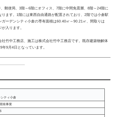
、郵便局、3階～6階にオフィス、7階に中間免震層、8階～24階に
なります。1階には東西自由通路が配置されており、2階では小倉駅
ーデンシティ小倉の専有面積は60.40㎡～90.21㎡、間取りは
ンジが入ります。
会社竹中工務店、施工は株式会社竹中工務店です。既存建築物解体
019年9月4日となっています。
ンシティ小倉
再開発事業
6