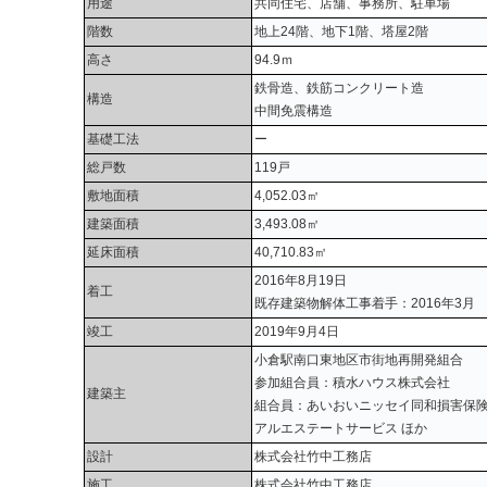
用途
共同住宅、店舗、事務所、駐車場
階数
地上24階、地下1階、塔屋2階
高さ
94.9ｍ
鉄骨造、鉄筋コンクリート造
構造
中間免震構造
基礎工法
ー
総戸数
119戸
敷地面積
4,052.03㎡
建築面積
3,493.08㎡
延床面積
40,710.83㎡
2016年8月19日
着工
既存建築物解体工事着手：2016年3月
竣工
2019年9月4日
小倉駅南口東地区市街地再開発組合
参加組合員：積水ハウス株式会社
建築主
組合員：あいおいニッセイ同和損害保険
アルエステートサービス ほか
設計
株式会社竹中工務店
施工
株式会社竹中工務店