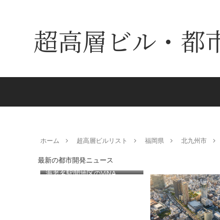
超高層ビル・都
ホーム
超高層ビルリスト
福岡県
北九州市
最新の都市開発ニュース
海老名駅間地区のViNA
GARDENS（ビナ ガーデン
ズ）で建設中の「（仮称）フ
ァミリー棟」と「（仮称）ホ
テル温浴棟」2026年夏時点建
設状況！！天然温泉のほか子