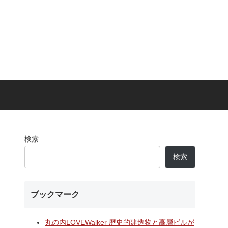
検索
検索
ームドア
た「相鉄
ブックマーク
」！！駅
央の交通
丸の内LOVEWalker 歴史的建造物と高層ビルが