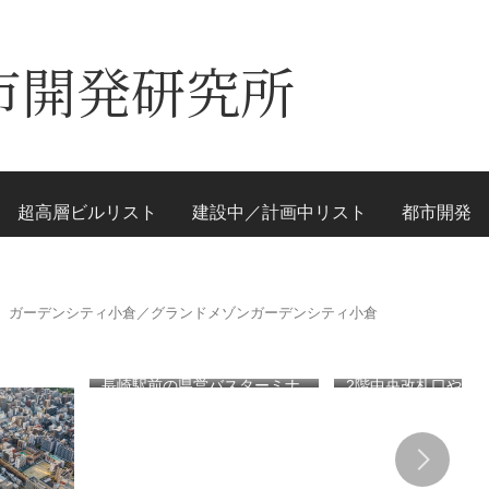
市開発研究所
超高層ビルリスト
建設中／計画中リスト
都市開発
ガーデンシティ小倉／グランドメゾンガーデンシティ小倉
長崎駅前の県営バスターミナ
2階中央改札口やホ
ル一帯で計画が進む「大黒町
が本格供用開始され
地区第一種市街地再開発事
線海老名駅改良工事
業」！！バスターミナルを核
機能強化で神奈川県
としたホテル・商業・オフィ
拠点が進化！！
スを備える新たな交通・都市