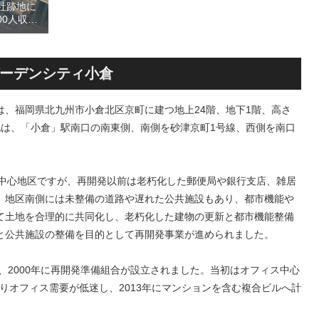
社跡地に
拠点を形成へ！！
00人収容
（仮称）
na」！！街
eld（クボ
決定！！
ーデンシティ小倉
、福岡県北九州市小倉北区京町に建つ地上24階、地下1階、高さ
立地は、「小倉」駅南口の南東側、南側を砂津京町1号線、西側を南口
の中心地区ですが、再開発以前は老朽化した郵便局や銀行支店、雑居
。地区南側には未整備の道路や遅れた公共施設もあり、都市機能や
て土地を合理的に共同化し、老朽化した建物の更新と都市機能整備
と公共施設の整備を目的として再開発事業が進められました。
、2000年に再開発準備組合が設立されました。当初はオフィス中心
よりオフィス需要が低迷し、2013年にマンションを含む複合ビルへ計