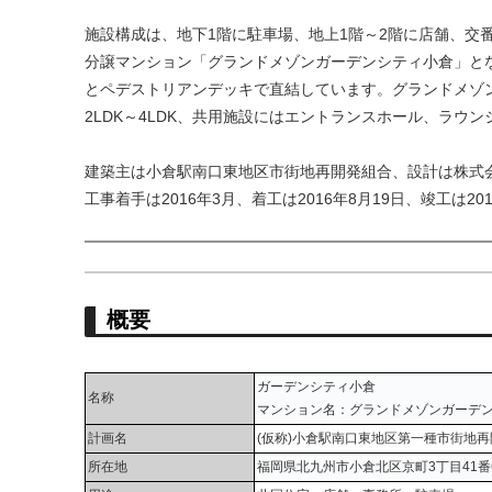
施設構成は、地下1階に駐車場、地上1階～2階に店舗、交番
分譲マンション「グランドメゾンガーデンシティ小倉」と
とペデストリアンデッキで直結しています。グランドメゾンガ
2LDK～4LDK、共用施設にはエントランスホール、ラウ
建築主は小倉駅南口東地区市街地再開発組合、設計は株式
工事着手は2016年3月、着工は2016年8月19日、竣工は2
概要
ガーデンシティ小倉
名称
マンション名：グランドメゾンガーデ
計画名
(仮称)小倉駅南口東地区第一種市街地
所在地
福岡県北九州市小倉北区京町3丁目41番