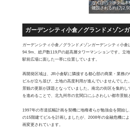
開発事業
なんばのクボタ旧本
育て・ペット関連の複合施設
置されて
建設される約1万2,5
の建設が進む！！
となって
の多目的アリーナ「
周辺地
Kubota LaLa are
ションや
区名称は「Kubota fi
積する新
タフィールド）」に
ガーデンシティ小倉／グランドメゾンガ
ガーデンシティ小倉／グランドメゾンガーデンシティ小倉は
94.9m、総戸数119戸の超高層タワーマンションです。
駅前広場に面した一帯に位置しています。
再開発区域は、JR小倉駅に隣接する都心部の商業・業務
ビルが立ち並び、土地の高度利用が進んでいませんでした
景観の更新が課題となっていました。南北の街区を集約し
を進めることで、北九州市の玄関口にふさわしい都市景観
1997年の市道拡幅計画を契機に地権者らが勉強会を開始し
の15階建てビルを計画しましたが、2008年の金融危機に
画変更されています。