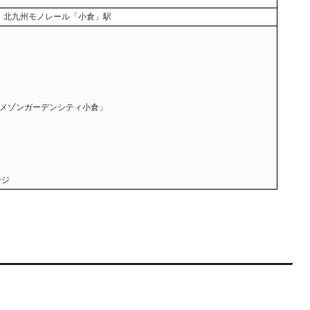
、北九州モノレール「小倉」駅
ドメゾンガーデンシティ小倉」
ンジ