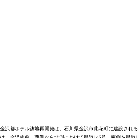
金沢都ホテル跡地再開発は、石川県金沢市此花町に建設される地
は、金沢駅前、西側から北側にかけて県道146号、南側を県道