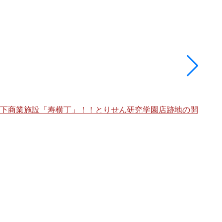
架下商業施設「寿横丁」！！とりせん研究学園店跡地の開
海老
棟」