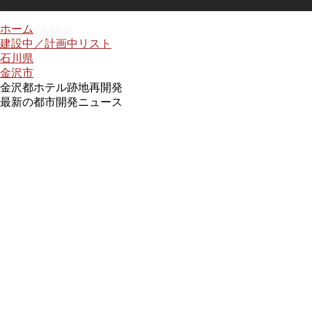
ホーム
都市開発
建設中／計画中リスト
石川県
金沢市
金沢都ホテル跡地再開発
最新の都市開発ニュース