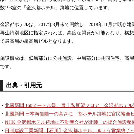
数193室の「金沢都ホテル」跡地に位置しています。
金沢都ホテルは、2017年3月末で閉館し、2018年11月に
再生特別地区に指定されれば、高度な開発が可能となり、構想
て最高層の超高層ビルとなります。
施設構成は、低層部分に公共施設、中層部分に共同住宅、高層
です。
出典・引用元
・
北國新聞 160メートル級、最上階展望フロア 金沢都ホテ
・
北國新聞 日本海側随一の高さに 都ホテル跡地に官民複合
・
NHK 金沢都ホテル跡地に不動産会社が北陸一の複合施設整
・
日刊建設工業新聞 【石川】金沢都ホテル、きょう営業終了