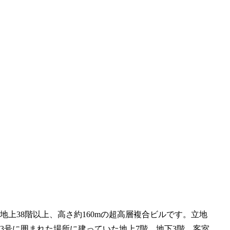
上38階以上、高さ約160mの超高層複合ビルです。立地
13号に囲まれた場所に建っていた地上7階、地下3階、客室