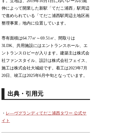
す。立地は、2019年10月1日にゆいレールの延
伸によって開業した新駅「てだこ浦西」駅周辺
で進められている「てだこ浦西駅周辺土地区画
整理事業」地内に位置しています。
専有面積は64.77㎡～69.51㎡、間取りは
3LDK、共用施設にはエントランスホール、エ
ントランスロビーが入ります。建築主は株式会
社ファンスタイル、設計は株式会社フェイス、
施工は株式会社大城組です。着工は2023年7月
20日、竣工は2025年6月中旬となっています。
出典・引用元
・
レ―ヴグランディてだこ浦西タワー 公式サ
イト