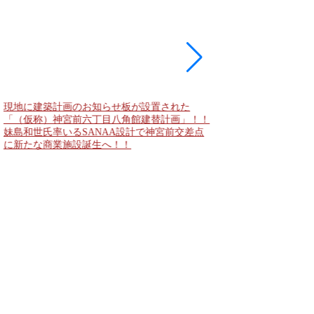
現地に建築計画のお知らせ板が設置された
東急新横浜線 新綱島
「（仮称）神宮前六丁目八角館建替計画」！！
住宅主屋を活用した「新
妹島和世氏率いるSANAA設計で神宮前交差点
民家＋2棟の木造商業
に新たな商業施設誕生へ！！
点が2026年秋誕生へ！