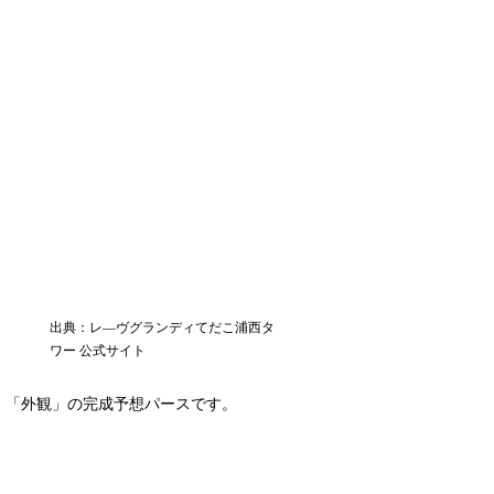
出典：レ―ヴグランディてだこ浦西タ
ワー 公式サイト
「外観」の完成予想パースです。