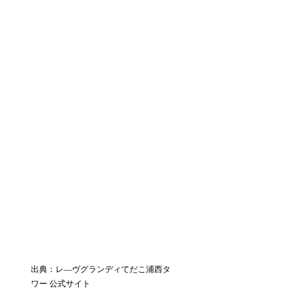
出典：レ―ヴグランディてだこ浦西タ
ワー 公式サイト