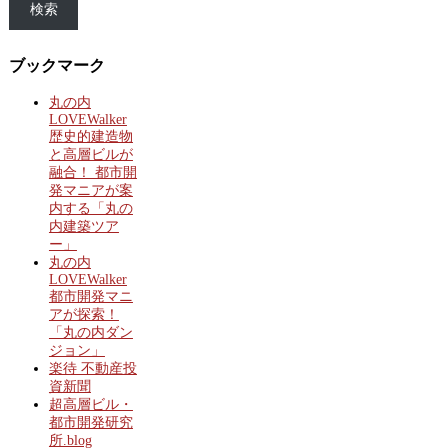
検索
ブックマーク
丸の内
LOVEWalker
歴史的建造物
と高層ビルが
融合！ 都市開
発マニアが案
内する「丸の
内建築ツア
ー」
丸の内
LOVEWalker
都市開発マニ
アが探索！
「丸の内ダン
ジョン」
楽待 不動産投
資新聞
超高層ビル・
都市開発研究
所.blog