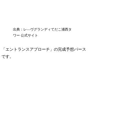
出典：レ―ヴグランディてだこ浦西タ
ワー 公式サイト
「エントランスアプローチ」の完成予想パース
です。