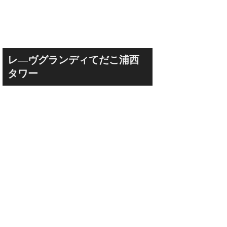
レ―ヴグランディてだこ浦西
タワー