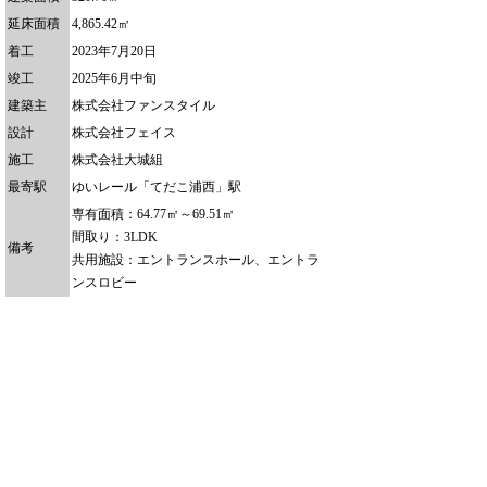
延床面積
4,865.42㎡
着工
2023年7月20日
竣工
2025年6月中旬
建築主
株式会社ファンスタイル
設計
株式会社フェイス
施工
株式会社大城組
最寄駅
ゆいレール「てだこ浦西」駅
専有面積：64.77㎡～69.51㎡
間取り：3LDK
備考
共用施設：エントランスホール、エントラ
ンスロビー