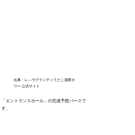
出典：レ―ヴグランディてだこ浦西タ
ワー 公式サイト
「エントランスホール」の完成予想パースで
す。