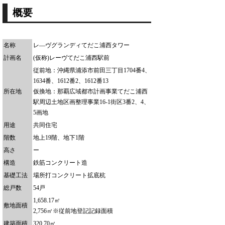
概要
名称
レ―ヴグランディてだこ浦西タワー
計画名
(仮称)レーヴてだこ浦西駅前
従前地：沖縄県浦添市前田三丁目1704番4、
1634番、1612番2、1612番13
所在地
仮換地：那覇広域都市計画事業てだこ浦西
駅周辺土地区画整理事業16-1街区3番2、4、
5画地
用途
共同住宅
階数
地上19階、地下1階
高さ
ー
構造
鉄筋コンクリート造
基礎工法
場所打コンクリート拡底杭
総戸数
54戸
1,658.17㎡
敷地面積
2,756㎡※従前地登記記録面積
建築面積
320.70㎡