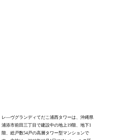
レ―ヴグランディてだこ浦西タワーは、沖縄県
浦添市前田三丁目で建設中の地上19階、地下1
階、総戸数54戸の高層タワー型マンションで