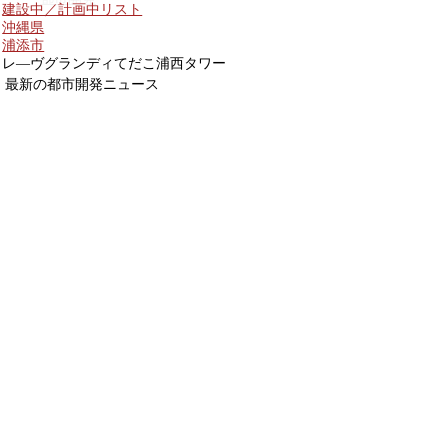
建設中／計画中リスト
沖縄県
浦添市
レ―ヴグランディてだこ浦西タワー
最新の都市開発ニュース