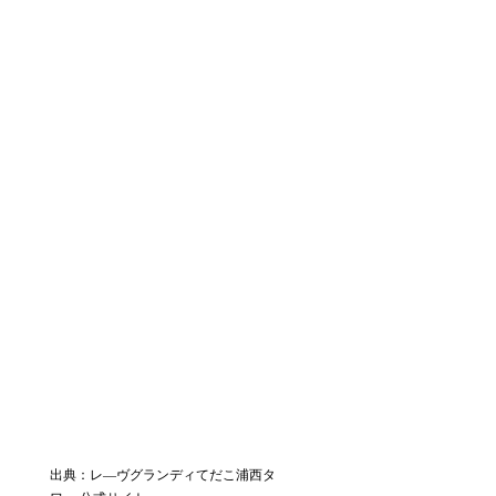
出典：レ―ヴグランディてだこ浦西タ