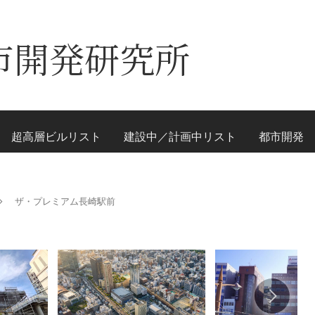
市開発研究所
超高層ビルリスト
建設中／計画中リスト
都市開発
ザ・プレミアム長崎駅前