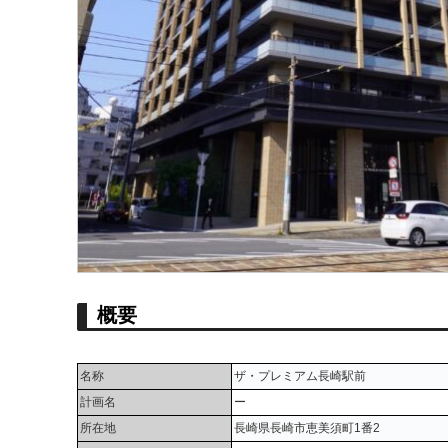
概要
名称
ザ・プレミアム長崎駅前
計画名
ー
所在地
長崎県長崎市恵美須町1番2