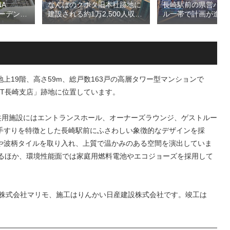
A
長崎駅前の県営バス
なんばのクボタ旧本社跡地に
ガーデン
ル一帯で計画が進む
建設される約1万2,500人収容
仮称）フ
地区第一種市街地再
の多目的アリーナ「（仮称）
仮称）ホ
業」！！バスターミ
Kubota LaLa arena」！！街
年夏時点建
としたホテル・商業
区名称は「Kubota field（クボ
のほか子
スを備える新たな交
タフィールド）」に決定！！
複合施設
拠点を形成へ！！
19階、高さ59m、総戸数163戸の高層タワー型マンションで
T長崎支店」跡地に位置しています。
LDK、共用施設にはエントランスホール、オーナーズラウンジ、ゲストルー
手すりを特徴とした長崎駅前にふさわしい象徴的なデザインを採
や波柄タイルを取り入れ、上質で温かみのある空間を演出していま
えるほか、環境性能面では家庭用燃料電池やエコジョーズを採用して
は株式会社マリモ、施工はりんかい日産建設株式会社です。竣工は