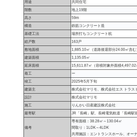
用途
共同住宅
階数
地上19階
高さ
59m
構造
鉄筋コンクリート造
基礎工法
場所打ちコンクリート杭
総戸数
163戸
敷地面積
1,885.10㎡（道路後退部分24.00㎡含
建築面積
1,135.05㎡
延床面積
15,611.87㎡（容積対象外面積4,497.
着工
ー
竣工
2025年5月下旬
建築主
株式会社マリモ、株式会社エス トラス
設計
株式会社マリモ
施工
りんかい日産建設株式会社
最寄駅
JR「長崎」駅、長崎電気軌道「長崎駅
専有面積：38.28㎡～130.04㎡
備考
間取り：1LDK～4LDK
共用施設：エントランスホール、オー