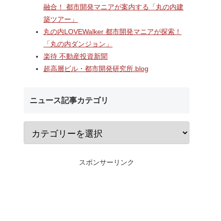
ターミナ
2階中央改札口やホームドア
村岡・深沢地区エリ
融合！ 都市開発マニアが案内する「丸の内建
「大黒町
が本格供用開始された「相鉄
するショッピングセ
築ツアー」
開発事
線海老名駅改良工事」！！駅
「MCUD・HASEKO R
ナルを核
機能強化で神奈川県央の交通
倉梶原」！！2026年
丸の内LOVEWalker 都市開発マニアが探索！
・オフィ
拠点が進化！！
にカインズ、9月1
「丸の内ダンジョン」
通・都市
が開業へ！！
楽待 不動産投資新聞
超高層ビル・都市開発研究所.blog
ニュース記事カテゴリ
スポンサーリンク