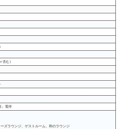
む）
02㎡含む）
ト
前」電停
ナーズラウンジ、ゲストルーム、和のラウンジ