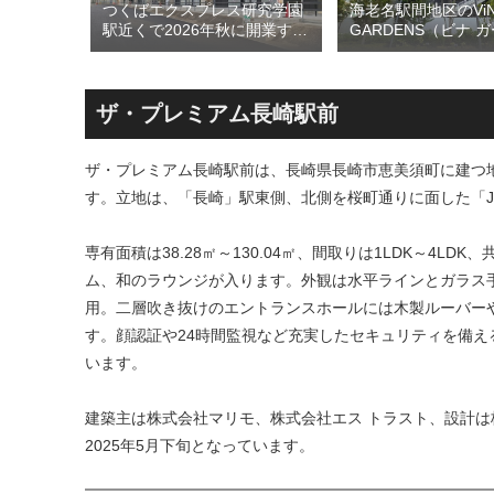
のひとつ
つくばエクスプレス研究学園
海老名駅間地区のViN
ン海老名
駅近くで2026年秋に開業する
GARDENS（ビナ 
26年5月
高架下商業施設「寿横
ズ）で建設中の「（
建て替えに
丁」！！とりせん研究学園店
ァミリー棟」と「（
！！
跡地の開発計画や商業ビル建
テル温浴棟」2026
設進行などにより駅前商業地
設状況！！天然温泉
ザ・プレミアム長崎駅前
が形成へ！！
育て・ペット関連の
の建設が進む！！
ザ・プレミアム長崎駅前は、長崎県長崎市恵美須町に建つ地上
す。立地は、「長崎」駅東側、北側を桜町通りに面した「J
専有面積は38.28㎡～130.04㎡、間取りは1LDK～4
ム、和のラウンジが入ります。外観は水平ラインとガラス
用。二層吹き抜けのエントランスホールには木製ルーバー
す。顔認証や24時間監視など充実したセキュリティを備
います。
建築主は株式会社マリモ、株式会社エス トラスト、設計
2025年5月下旬となっています。