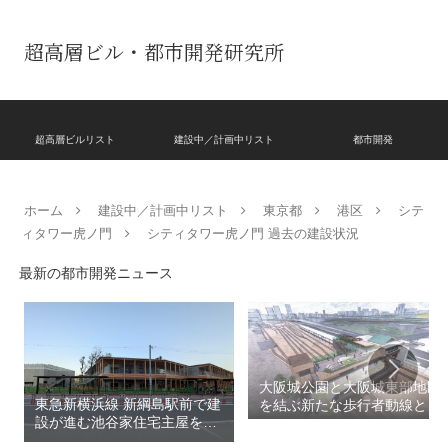
超高層ビル・都市開発研究所
超高層ビルリスト
建設中／計画中リスト
都市開発
ホーム
建設中／計画中リスト
東京都
港区
シテ
ィタワー虎ノ門
シティタワー虎ノ門 過去の建設状況
最新の都市開発ニュース
大阪城公園と大阪城東部地区
東急新横浜線 新綱島駅前で建
を結ぶ新たな歩行者動線とな
設が進む池谷家住宅主屋を活
る「大阪城公園接続デッ
用した「新綱島MICCA」！！
キ」！！2028年春頃の開通を