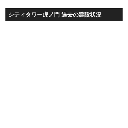
古民家＋2棟の木造商業施設
目指しデザインイメージを公
による新たな駅前拠点が2026
表！！
年秋誕生へ！！
シティタワー虎ノ門 過去の建設状況