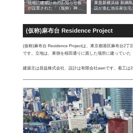
最大級のリ
現地に建築計画のお知らせ板
東急新横浜線 新綱
る「三井
が設置された「（仮称）神宮
設が進む池谷家住宅
 ラゾーナ
前六丁目八角館建替計
用した「新綱島MIC
29年春に
画」！！妹島和世氏率いる
古民家＋2棟の木造
ューアル
SANAA設計で神宮前交差点に
による新たな駅前拠点
新たな商業施設誕生へ！！
年秋誕生へ！！
(仮称)麻布台 Residence Project
(仮称)麻布台 Residence Projectは、東京都港区麻
です。立地は、東側を桜田通りに面した場所に建っていた
建築主は昌益株式会社、設計は有限会社awnです。着工は202