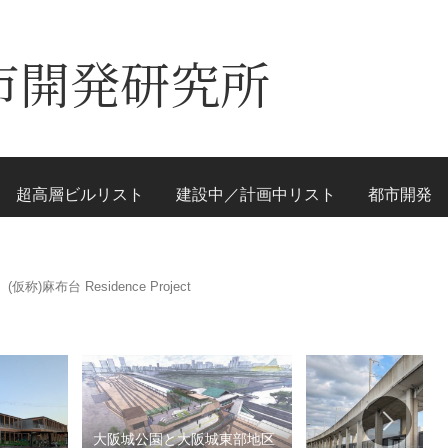
市開発研究所
超高層ビルリスト
建設中／計画中リスト
都市開発
(仮称)麻布台 Residence Project
大阪城公園と大阪城東部地区