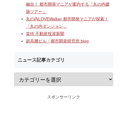
研究学園
海老名駅間地区のViNA
なんばのクボタ旧本
融合！ 都市開発マニアが案内する「丸の内建
に開業する
GARDENS（ビナ ガーデン
建設される約1万2,5
築ツアー」
横
ズ）で建設中の「（仮称）フ
の多目的アリーナ「
究学園店
ァミリー棟」と「（仮称）ホ
Kubota LaLa are
丸の内LOVEWalker 都市開発マニアが探索！
業ビル建
テル温浴棟」2026年夏時点建
区名称は「Kubota fi
「丸の内ダンジョン」
前商業地
設状況！！天然温泉のほか子
タフィールド）」に
楽待 不動産投資新聞
育て・ペット関連の複合施設
の建設が進む！！
超高層ビル・都市開発研究所.blog
ニュース記事カテゴリ
スポンサーリンク