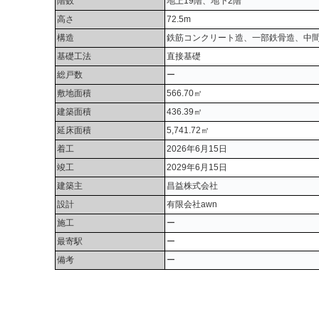
階数
地上19階、地下2階
高さ
72.5m
構造
鉄筋コンクリート造、一部鉄骨造、中
基礎工法
直接基礎
総戸数
ー
敷地面積
566.70㎡
建築面積
436.39㎡
延床面積
5,741.72㎡
着工
2026年6月15日
竣工
2029年6月15日
建築主
昌益株式会社
設計
有限会社awn
施工
ー
最寄駅
ー
備考
ー