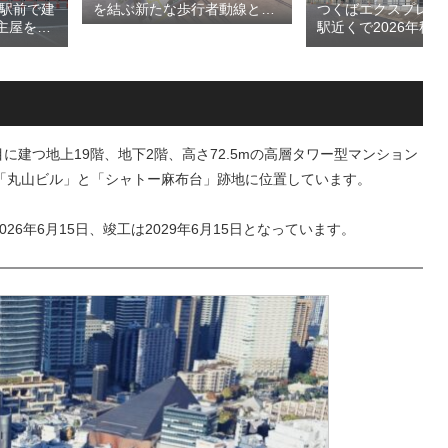
島駅前で建
つくばエクスプレス
を結ぶ新たな歩行者動線とな
主屋を活
駅近くで2026年秋
る「大阪城公園接続デッ
CA」！！
高架下商業施設「寿
キ」！！2028年春頃の開通を
商業施設
丁」！！とりせん研
目指しデザインイメージを公
が2026
跡地の開発計画や商
表！！
設進行などにより駅
が形成へ！！
布台2丁目に建つ地上19階、地下2階、高さ72.5mの高層タワー型マンション
「丸山ビル」と「シャトー麻布台」跡地に位置しています。
6年6月15日、竣工は2029年6月15日となっています。