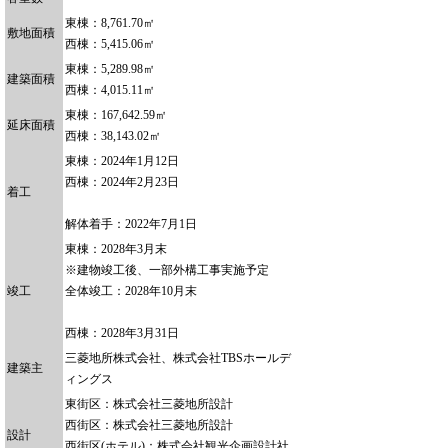
東棟：8,761.70㎡
敷地面積
西棟：5,415.06㎡
東棟：5,289.98㎡
建築面積
西棟：4,015.11㎡
東棟：167,642.59㎡
延床面積
西棟：38,143.02㎡
東棟：2024年1月12日
西棟：2024年2月23日
着工
解体着手：2022年7月1日
東棟：2028年3月末
※建物竣工後、一部外構工事実施予定
竣工
全体竣工：2028年10月末
西棟：2028年3月31日
三菱地所株式会社、株式会社TBSホールデ
建築主
ィングス
東街区：株式会社三菱地所設計
西街区：株式会社三菱地所設計
設計
西街区(ホテル)：株式会社観光企画設計社