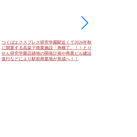
つくばエクスプレス研究学園駅近くで2026年秋
海老名駅間地区のViNA
に開業する高架下商業施設「寿横丁」！！とり
デンズ）で建設中の「
せん研究学園店跡地の開発計画や商業ビル建設
と「（仮称）ホテル温浴
進行などにより駅前商業地が形成へ！！
状況！！天然温泉のほ
複合施設の建設が進む