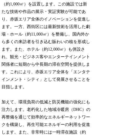
（約1,000㎡）を設置します。この施設では新
たな技術や作品の展示・実証実験が可能であ
り、赤坂エリア全体のイノベーションを促進し
ます。一方、西街区には最新技術を活用した劇
場・ホール（約11,000㎡）を整備し、国内外か
ら多くの来訪者を引き込む賑わいの核を形成し
ます。また、ホテル（約12,000㎡）も併設さ
れ、観光・ビジネス客やエンターテインメント
関係者に短期から中長期の滞在空間を提供しま
す。これにより、赤坂エリア全体を「エンタテ
インメント・シティ」として発展させることを
目指します。
加えて、環境負荷の低減と防災機能の強化にも
注力します。老朽化した地域冷暖房（DHC）の
再整備を通じて効率的なエネルギーネットワー
クを構築し、再生可能エネルギーの利用を促進
します。また、非常時には一時滞在施設（約