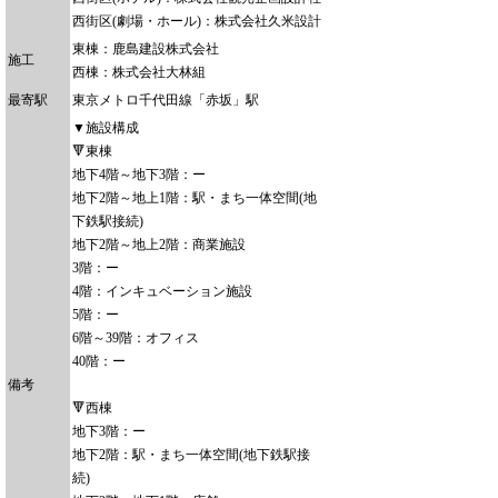
西街区(劇場・ホール)：株式会社久米設計
東棟：鹿島建設株式会社
施工
西棟：株式会社大林組
最寄駅
東京メトロ千代田線「赤坂」駅
▼施設構成
🔻東棟
地下4階～地下3階：ー
地下2階～地上1階：駅・まち一体空間(地
下鉄駅接続)
地下2階～地上2階：商業施設
3階：ー
4階：インキュベーション施設
5階：ー
6階～39階：オフィス
40階：ー
備考
🔻西棟
地下3階：ー
地下2階：駅・まち一体空間(地下鉄駅接
続)