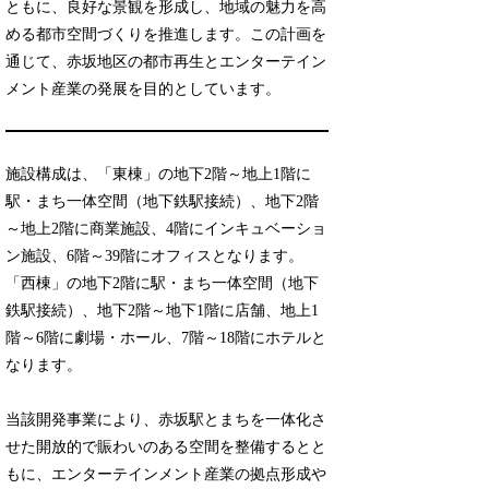
ともに、良好な景観を形成し、地域の魅力を高
める都市空間づくりを推進します。この計画を
通じて、赤坂地区の都市再生とエンターテイン
メント産業の発展を目的としています。
施設構成は、「東棟」の地下2階～地上1階に
駅・まち一体空間（地下鉄駅接続）、地下2階
～地上2階に商業施設、4階にインキュベーショ
ン施設、6階～39階にオフィスとなります。
「西棟」の地下2階に駅・まち一体空間（地下
鉄駅接続）、地下2階～地下1階に店舗、地上1
階～6階に劇場・ホール、7階～18階にホテルと
なります。
当該開発事業により、赤坂駅とまちを一体化さ
せた開放的で賑わいのある空間を整備するとと
もに、エンターテインメント産業の拠点形成や