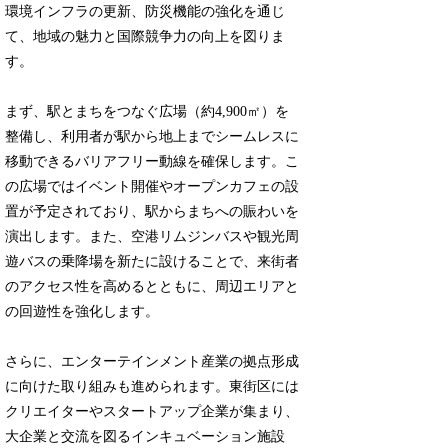
環境インフラの更新、防災機能の強化を通じ
て、地域の魅力と国際競争力の向上を図りま
す。
まず、駅とまちをつなぐ広場（約4,900㎡）を
整備し、利用者が駅から地上までシームレスに
移動できるバリアフリー動線を確保します。こ
の広場ではイベント開催やオープンカフェの設
置が予定されており、駅からまちへの賑わいを
演出します。また、空港リムジンバスや観光周
遊バスの乗降場を新たに設けることで、来街者
のアクセス性を高めるとともに、周辺エリアと
の回遊性を強化します。
さらに、エンターテインメント産業の拠点形成
に向けた取り組みも進められます。東街区には
クリエイターやスタートアップ企業が集まり、
大企業と交流を図るインキュベーション施設