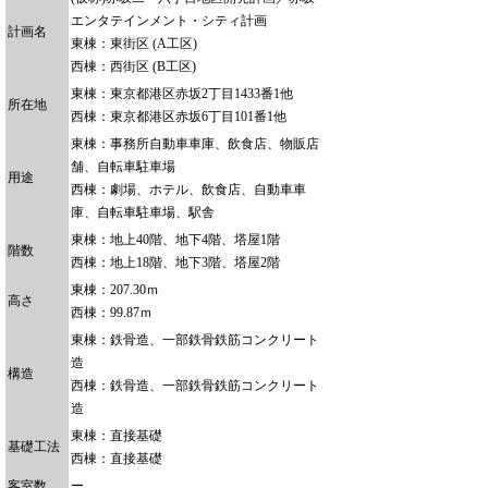
エンタテインメント・シティ計画
計画名
東棟：東街区 (A工区)
西棟：西街区 (B工区)
東棟：東京都港区赤坂2丁目1433番1他
所在地
西棟：東京都港区赤坂6丁目101番1他
東棟：事務所自動車車庫、飲食店、物販店
舗、自転車駐車場
用途
西棟：劇場、ホテル、飲食店、自動車車
庫、自転車駐車場、駅舎
東棟：地上40階、地下4階、塔屋1階
階数
西棟：地上18階、地下3階、塔屋2階
東棟：207.30ｍ
高さ
西棟：99.87ｍ
東棟：鉄骨造、一部鉄骨鉄筋コンクリート
造
構造
西棟：鉄骨造、一部鉄骨鉄筋コンクリート
造
東棟：直接基礎
基礎工法
西棟：直接基礎
客室数
ー