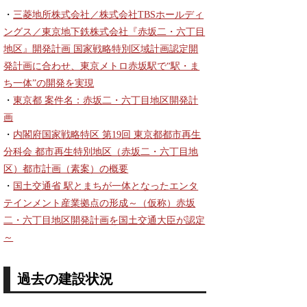
・
三菱地所株式会社／株式会社TBSホールディ
ングス／東京地下鉄株式会社『赤坂二・六丁目
地区』開発計画 国家戦略特別区域計画認定開
発計画に合わせ、東京メトロ赤坂駅で“駅・ま
ち一体”の開発を実現
・
東京都 案件名：赤坂二・六丁目地区開発計
画
・
内閣府国家戦略特区 第19回 東京都都市再生
分科会 都市再生特別地区（赤坂二・六丁目地
区）都市計画（素案）の概要
・
国土交通省 駅とまちが一体となったエンタ
テインメント産業拠点の形成～（仮称）赤坂
二・六丁目地区開発計画を国土交通大臣が認定
～
過去の建設状況