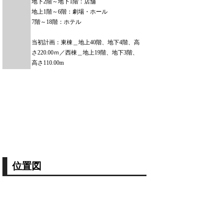
地下2階～地下1階：店舗
地上1階～6階：劇場・ホール
7階～18階：ホテル
当初計画：東棟＿地上40階、地下4階、高
さ220.00ｍ／西棟＿地上19階、地下3階、
高さ110.00m
位置図