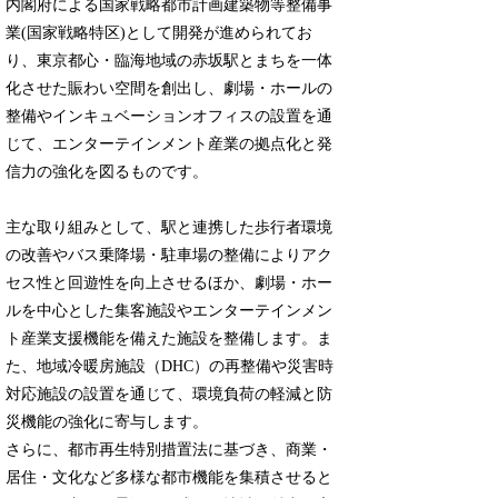
内閣府による国家戦略都市計画建築物等整備事
業(国家戦略特区)として開発が進められてお
り、東京都心・臨海地域の赤坂駅とまちを一体
化させた賑わい空間を創出し、劇場・ホールの
整備やインキュベーションオフィスの設置を通
じて、エンターテインメント産業の拠点化と発
信力の強化を図るものです。
主な取り組みとして、駅と連携した歩行者環境
の改善やバス乗降場・駐車場の整備によりアク
セス性と回遊性を向上させるほか、劇場・ホー
ルを中心とした集客施設やエンターテインメン
ト産業支援機能を備えた施設を整備します。ま
た、地域冷暖房施設（DHC）の再整備や災害時
対応施設の設置を通じて、環境負荷の軽減と防
災機能の強化に寄与します。
さらに、都市再生特別措置法に基づき、商業・
居住・文化など多様な都市機能を集積させると