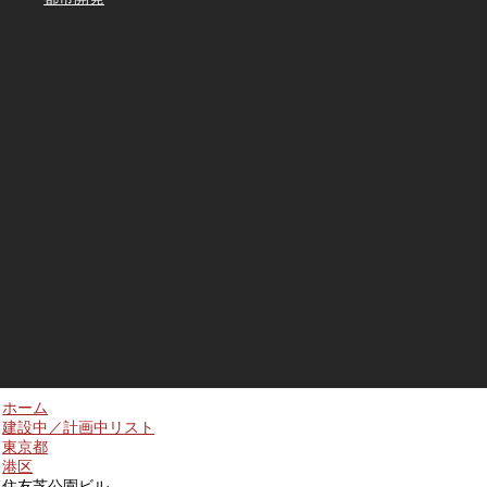
ホーム
建設中／計画中リスト
東京都
港区
住友芝公園ビル