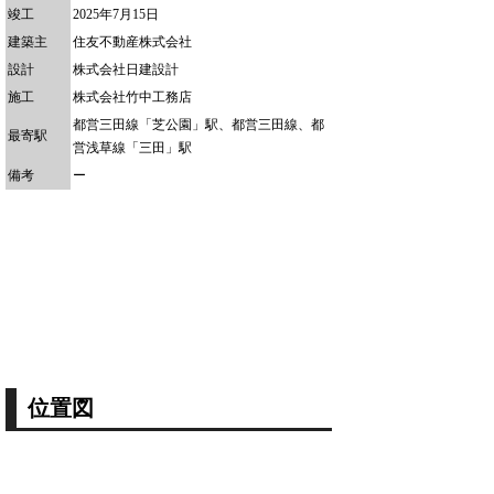
竣工
2025年7月15日
建築主
住友不動産株式会社
設計
株式会社日建設計
施工
株式会社竹中工務店
都営三田線「芝公園」駅、都営三田線、都
最寄駅
営浅草線「三田」駅
備考
ー
位置図