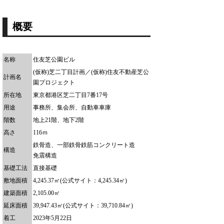
概要
名称
住友芝公園ビル
(仮称)芝二丁目計画／(仮称)住友不動産芝公
計画名
園プロジェクト
所在地
東京都港区芝二丁目7番17号
用途
事務所、集会所、自動車車庫
階数
地上21階、地下2階
高さ
116ｍ
鉄骨造、一部鉄骨鉄筋コンクリート造
構造
免震構造
基礎工法
直接基礎
敷地面積
4,245.37㎡(公式サイト：4,245.34㎡)
建築面積
2,105.00㎡
延床面積
39,947.43㎡(公式サイト：39,710.84㎡)
着工
2023年5月22日