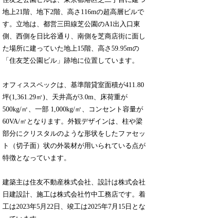
地上21階、地下2階、高さ116mの超高層ビルで
す。立地は、都営三田線芝公園のA1出入口東
側、西側を日比谷通り、南側を芝商店街に面し
た場所に建っていた地上15階、高さ59.95mの
「住友芝公園ビル」跡地に位置しています。
オフィススペックは、基準階貸室面積が411.80
坪(1,361.29㎡)、天井高が3.0m、床荷重が
500kg/㎡、一部 1,000kg/㎡、コンセント容量が
60VA/㎡となります。外観デザインは、柱や梁
部分にクリスタルのような形状をしたファセッ
ト（切子面）状の外装材が用いられている点が
特徴となっています。
建築主は住友不動産株式会社、設計は株式会社
日建設計、施工は株式会社竹中工務店です。着
工は2023年5月22日、竣工は2025年7月15日とな