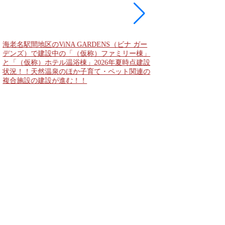
海老名駅間地区のViNA GARDENS（ビナ ガー
デンズ）で建設中の「（仮称）ファミリー棟」
と「（仮称）ホテル温浴棟」2026年夏時点建設
状況！！天然温泉のほか子育て・ペット関連の
複合施設の建設が進む！！
なんばのクボタ旧本社
2,500人収容の多目
Kubota LaLa aren
field（クボタフィ