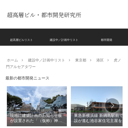
超高層ビル・都市開発研究所
超高層ビルリスト
建設中／計画中リスト
都市開発
ホーム
建設中／計画中リスト
東京都
港区
虎ノ
門アルセアタワー
最新の都市開発ニュース
現地に建築計画のお知らせ板
東急新横浜線 新綱島駅前で建
が設置された「（仮称）神宮
設が進む池谷家住宅主屋を活
前六丁目八角館建替計
用した「新綱島MICCA」！！