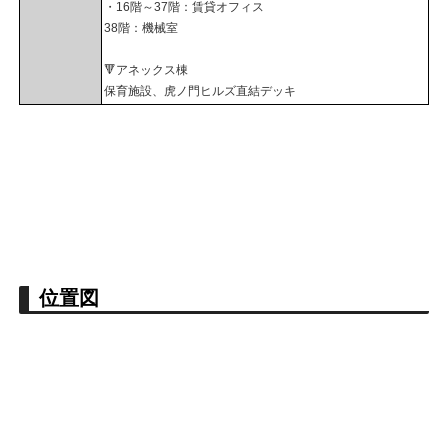
・16階～37階：賃貸オフィス
38階：機械室
🔻アネックス棟
保育施設、虎ノ門ヒルズ直結デッキ
位置図