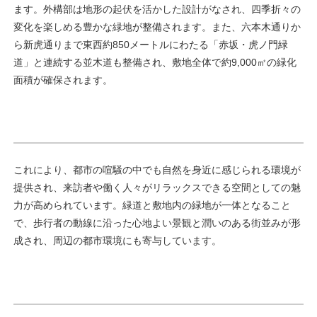
ます。外構部は地形の起伏を活かした設計がなされ、四季折々の
変化を楽しめる豊かな緑地が整備されます。また、六本木通りか
ら新虎通りまで東西約850メートルにわたる「赤坂・虎ノ門緑
道」と連続する並木道も整備され、敷地全体で約9,000㎡の緑化
面積が確保されます。
これにより、都市の喧騒の中でも自然を身近に感じられる環境が
提供され、来訪者や働く人々がリラックスできる空間としての魅
力が高められています。緑道と敷地内の緑地が一体となること
で、歩行者の動線に沿った心地よい景観と潤いのある街並みが形
成され、周辺の都市環境にも寄与しています。