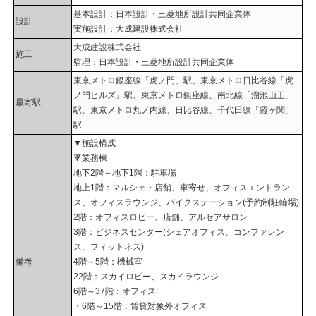
基本設計：日本設計・三菱地所設計共同企業体
設計
実施設計：大成建設株式会社
大成建設株式会社
施工
監理：日本設計・三菱地所設計共同企業体
東京メトロ銀座線「虎ノ門」駅、東京メトロ日比谷線「虎
ノ門ヒルズ」駅、東京メトロ銀座線、南北線「溜池山王」
最寄駅
駅、東京メトロ丸ノ内線、日比谷線、千代田線「霞ヶ関」
駅
▼施設構成
🔻業務棟
地下2階～地下1階：駐車場
地上1階：マルシェ・店舗、車寄せ、オフィスエントラン
ス、オフィスラウンジ、バイクステーション(予約制駐輪場)
2階：オフィスロビー、店舗、アルセアサロン
3階：ビジネスセンター(シェアオフィス、コンファレン
ス、フィットネス)
備考
4階～5階：機械室
22階：スカイロビー、スカイラウンジ
6階～37階：オフィス
・6階～15階：賃貸対象外オフィス