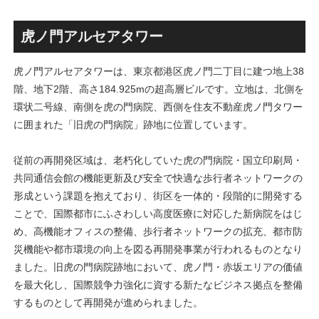
画」！！妹島和世氏率いる
古民家＋2棟の木造商業施設
SANAA設計で神宮前交差点に
による新たな駅前拠点が2026
新たな商業施設誕生へ！！
年秋誕生へ！！
虎ノ門アルセアタワー
虎ノ門アルセアタワーは、東京都港区虎ノ門二丁目に建つ地上38
階、地下2階、高さ184.925mの超高層ビルです。立地は、北側を
環状二号線、南側を虎の門病院、西側を住友不動産虎ノ門タワー
に囲まれた「旧虎の門病院」跡地に位置しています。
従前の再開発区域は、老朽化していた虎の門病院・国立印刷局・
共同通信会館の機能更新及び安全で快適な歩行者ネットワークの
形成という課題を抱えており、街区を一体的・段階的に開発する
ことで、国際都市にふさわしい高度医療に対応した新病院をはじ
め、高機能オフィスの整備、歩行者ネットワークの拡充、都市防
災機能や都市環境の向上を図る再開発事業が行われるものとなり
ました。旧虎の門病院跡地において、虎ノ門・赤坂エリアの価値
を最大化し、国際競争力強化に資する新たなビジネス拠点を整備
するものとして再開発が進められました。