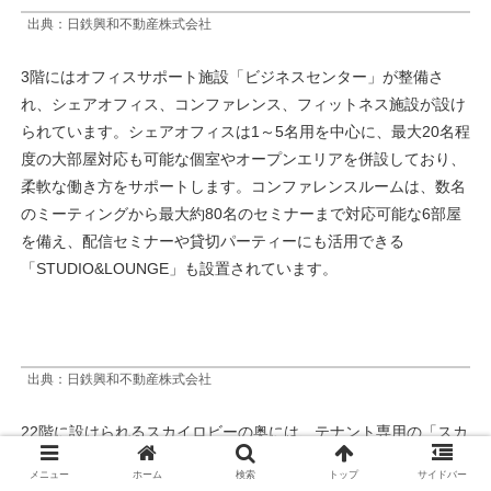
出典：日鉄興和不動産株式会社
3階にはオフィスサポート施設「ビジネスセンター」が整備さ
れ、シェアオフィス、コンファレンス、フィットネス施設が設け
られています。シェアオフィスは1～5名用を中心に、最大20名程
度の大部屋対応も可能な個室やオープンエリアを併設しており、
柔軟な働き方をサポートします。コンファレンスルームは、数名
のミーティングから最大約80名のセミナーまで対応可能な6部屋
を備え、配信セミナーや貸切パーティーにも活用できる
「STUDIO&LOUNGE」も設置されています。
出典：日鉄興和不動産株式会社
22階に設けられるスカイロビーの奥には、テナント専用の「スカ
イラウンジ」が整備され、カウンター席やシート席など多様な座
メニュー
ホーム
検索
トップ
サイドバー
席バリエーションを持つ約160席が用意されています。ここでは