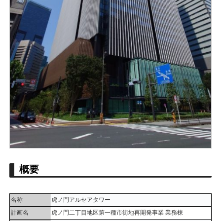
概要
名称
虎ノ門アルセアタワー
計画名
虎ノ門二丁目地区第一種市街地再開発事業 業務棟