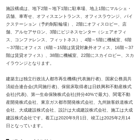
施設構成は、地下2階～地下1階に駐車場、地上1階にマルシェ・
店舗、車寄せ、オフィスエントランス、オフィスラウンジ、バイ
クステーション（予約制駐輪場）、2階にオフィスロビー、店
舗、アルセアサロン、3階にビジネスセンター（シェアオフィ
ス、コンファレンス、フィットネス）、4階～5階に機械室、6階
～37階にオフィス（6階～15階は賃貸対象外オフィス、16階～37
階は賃貸オフィス）、38階に機械室、22階にスカイロビー、スカ
イラウンジとなります。
建築主は独立行政法人都市再生機構(代表施行者)、国家公務員共
済組合連合会(共同施行者)、保留床取得者は日鉄興和不動産株式
会社(代表)、第一生命保険株式会社(持分40%で最大)、関電不動
産開発株式会社、東京ガス都市開発株式会社、九州旅客鉄道株式
会社、大成建設株式会社、設計は大成建設株式会社、施工は大成
建設株式会社です。着工は2020年9月1日、竣工は2025年2月14
日となっています。