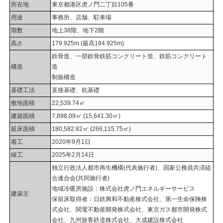
所在地
東京都港区虎ノ門二丁目105番
用途
事務所、店舗、駐車場
階数
地上38階、地下2階
高さ
179.925m (最高184.925m)
鉄骨造、一部鉄骨鉄筋コンクリート造、鉄筋コンクリート
構造
造
制振構造
基礎工法
直接基礎、杭基礎
敷地面積
22,539.74㎡
建築面積
7,898.09㎡ (15,641.30㎡)
延床面積
180,582.82㎡ (266,115.75㎡)
着工
2020年9月1日
竣工
2025年2月14日
独立行政法人都市再生機構(代表施行者)、国家公務員共済組
合連合会(共同施行者)
地域冷暖房施設：株式会社虎ノ門エネルギーサービス
建築主
保留床取得者：日鉄興和不動産株式会社、第一生命保険株
式会社、関電不動産開発株式会社、東京ガス都市開発株式
会社、九州旅客鉄道株式会社、大成建設株式会社