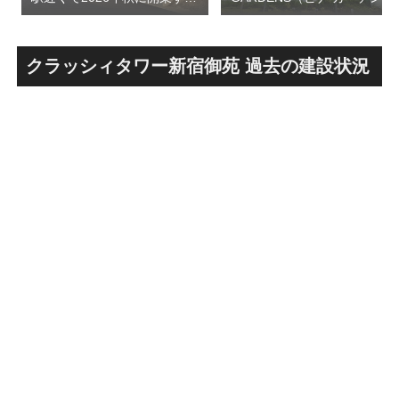
高架下商業施設「寿横
ズ）で建設中の「（仮称）フ
丁」！！とりせん研究学園店
ァミリー棟」と「（仮称）ホ
跡地の開発計画や商業ビル建
テル温浴棟」2026年夏時点建
設進行などにより駅前商業地
設状況！！天然温泉のほか子
クラッシィタワー新宿御苑 過去の建設状況
が形成へ！！
育て・ペット関連の複合施設
の建設が進む！！