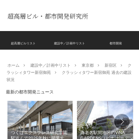
超高層ビル・都市開発研究所
超高層ビルリスト
建設中／計画中リスト
都市開発
ホーム
建設中／計画中リスト
東京都
新宿区
ク
ラッシィタワー新宿御苑
クラッシィタワー新宿御苑 過去の建設
状況
最新の都市開発ニュース
つくばエクスプレス研究学園
海老名駅間地区のViNA
駅近くで2026年秋に開業する
GARDENS（ビナ ガーデン