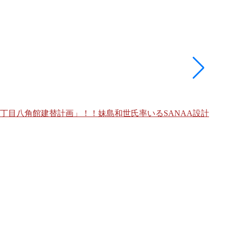
丁目八角館建替計画」！！妹島和世氏率いるSANAA設計
東急
よる