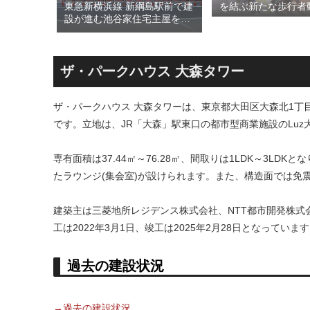
された
東急新横浜線 新綱島駅前で建
を結ぶ新たな歩行者
川線およ
設が進む池谷家住宅主屋を活
る「大阪城公園接続
）」！！
用した「新綱島MICCA」！！
キ」！！2028年春
港線整備
古民家＋2棟の木造商業施設
目指しデザインイメ
セスを強
による新たな駅前拠点が2026
表！！
年秋誕生へ！！
ザ・パークハウス 大森タワー
ザ・パークハウス 大森タワーは、東京都大田区大森北1丁目に
です。立地は、JR「大森」駅東口の都市型商業施設のLu
専有面積は37.44㎡～76.28㎡、間取りは1LDK～3L
たラウンジ(集会室)が設けられます。また、構造面では免
建築主は三菱地所レジデンス株式会社、NTT都市開発株
工は2022年3月1日、竣工は2025年2月28日となっていま
過去の建設状況
→過去の建設状況