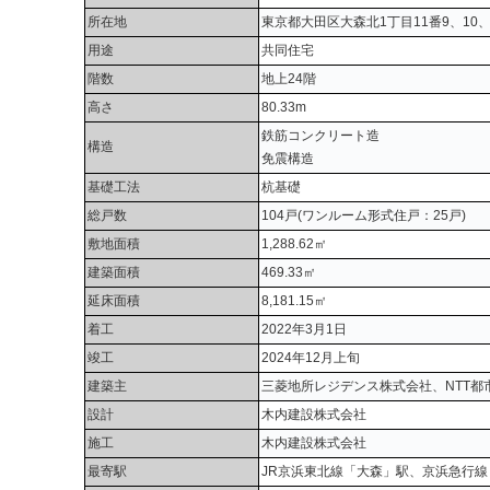
所在地
東京都大田区大森北1丁目11番9、10、
用途
共同住宅
階数
地上24階
高さ
80.33m
鉄筋コンクリート造
構造
免震構造
基礎工法
杭基礎
総戸数
104戸(ワンルーム形式住戸：25戸)
敷地面積
1,288.62㎡
建築面積
469.33㎡
延床面積
8,181.15㎡
着工
2022年3月1日
竣工
2024年12月上旬
建築主
三菱地所レジデンス株式会社、NTT都
設計
木内建設株式会社
施工
木内建設株式会社
最寄駅
JR京浜東北線「大森」駅、京浜急行