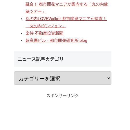
A
長崎駅前の県営バス
なんばのクボタ旧本社跡地に
融合！ 都市開発マニアが案内する「丸の内建
ガーデン
ル一帯で計画が進む
建設される約1万2,500人収容
築ツアー」
仮称）フ
地区第一種市街地再
の多目的アリーナ「（仮称）
仮称）ホ
業」！！バスターミ
Kubota LaLa arena」！！街
丸の内LOVEWalker 都市開発マニアが探索！
年夏時点建
としたホテル・商業
区名称は「Kubota field（クボ
「丸の内ダンジョン」
のほか子
スを備える新たな交
タフィールド）」に決定！！
楽待 不動産投資新聞
複合施設
拠点を形成へ！！
超高層ビル・都市開発研究所.blog
ニュース記事カテゴリ
スポンサーリンク