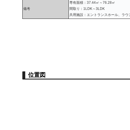
専有面積：37.44㎡～76.28㎡
備考
間取り：1LDK～3LDK
共用施設：エントランスホール、ラウン
位置図