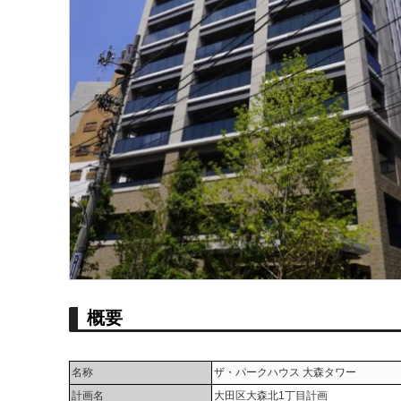
概要
名称
ザ・パークハウス 大森タワー
計画名
大田区大森北1丁目計画