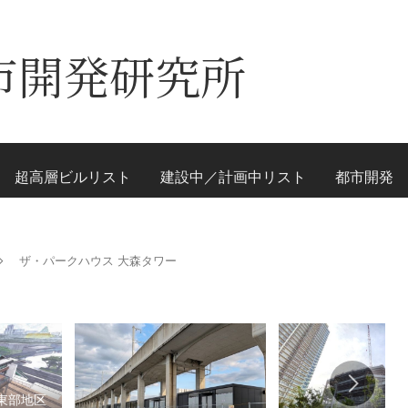
市開発研究所
超高層ビルリスト
建設中／計画中リスト
都市開発
ザ・パークハウス 大森タワー
東部地区