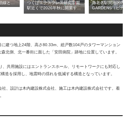
つくばエクスプレス研究学園
海老名駅間地区のViN
動線とな
駅近くで2026年秋に開業する
GARDENS（ビナ 
デッ
高架下商業施設「寿横
ズ）で建設中の「（
頃の開通を
丁」！！とりせん研究学園店
ァミリー棟」と「（
ージを公
跡地の開発計画や商業ビル建
テル温浴棟」2026
設進行などにより駅前商業地
設状況！！天然温泉
が形成へ！！
育て・ペット関連の
の建設が進む！！
建つ地上24階、高さ80.33m、総戸数104戸のタワーマンション
z大森北側、北一番街に面した「安田病院」跡地に位置しています。
DKとなり、共用施設にはエントランスホール、リモートワークにも対応し
震構造を採用し、地震時の揺れを低減する構造となっています。
式会社、設計は木内建設株式会社、施工は木内建設株式会社です。着
す。