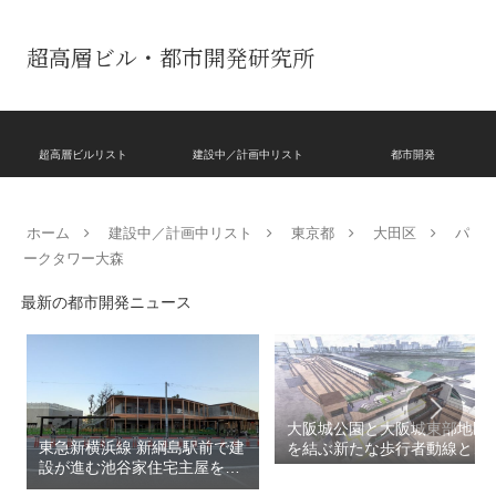
超高層ビル・都市開発研究所
超高層ビルリスト
建設中／計画中リスト
都市開発
ホーム
建設中／計画中リスト
東京都
大田区
パ
ークタワー大森
最新の都市開発ニュース
大阪城公園と大阪城東部地区
東急新横浜線 新綱島駅前で建
を結ぶ新たな歩行者動線とな
設が進む池谷家住宅主屋を活
る「大阪城公園接続デッ
用した「新綱島MICCA」！！
キ」！！2028年春頃の開通を