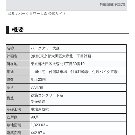
出典：パークタワー大森 公式サイト
概要
名称
パークタワー大森
計画名
(仮称)東京都大田区大森北一丁目計画
所在地
東京都大田区大森北1丁目30番10
用途
共同住宅、付属駐車場、付属駐輪場、付属バイク置場
階数
地上23階
高さ
77.47m
鉄筋コンクリート造
構造
制振構造
基礎工法
現場造成杭
総戸数
98戸
敷地面積
1,323.63㎡
建築面積
442.97㎡