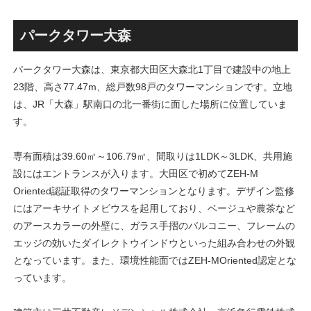
古民家＋2棟の木造商業施設
目指しデザインイメージを公
による新たな駅前拠点が2026
表！！
年秋誕生へ！！
パークタワー大森
パークタワー大森は、東京都大田区大森北1丁目で建設中の地上
23階、高さ77.47m、総戸数98戸のタワーマンションです。立地
は、JR「大森」駅南口の北一番街に面した場所に位置していま
す。
専有面積は39.60㎡～106.79㎡、間取りは1LDK～3LDK、共用施
設にはエントランスが入ります。大田区で初めてZEH-M
Oriented認証取得のタワーマンションとなります。デザイン監修
にはアーキサイトメビウスを起用しており、ベージュや農茶など
のアースカラーの外壁に、ガラス手摺のバルコニー、フレームの
エッジの効いたダイレクトウインドウといった組み合わせの外観
となっています。また、環境性能面ではZEH-MOriented認定とな
っています。