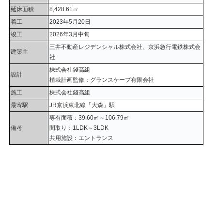
延床面積
8,428.61㎡
着工
2023年5月20日
竣工
2026年3月中旬
三井不動産レジデンシャル株式会社、京浜急行電鉄株式会
建築主
社
株式会社錢高組
設計
植栽計画監修：グランスケープ有限会社
施工
株式会社錢高組
最寄駅
JR京浜東北線「大森」駅
専有面積：39.60㎡～106.79㎡
備考
間取り：1LDK～3LDK
共用施設：エントランス