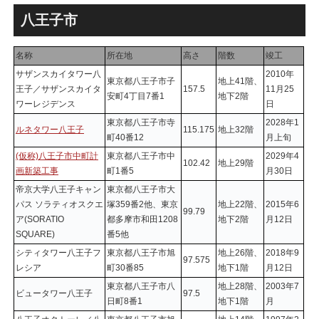
跡地の開発計画や商業ビル建
テル温浴棟」2026年夏時点建
設進行などにより駅前商業地
設状況！！天然温泉のほか子
八王子市
が形成へ！！
育て・ペット関連の複合施設
の建設が進む！！
名称
所在地
高さ
階数
竣工
サザンスカイタワー八
2010年
東京都八王子市子
地上41階、
王子／サザンスカイタ
157.5
11月25
安町4丁目7番1
地下2階
ワーレジデンス
日
東京都八王子市寺
2028年1
ルネタワー八王子
115.175
地上32階
町40番12
月上旬
(仮称)八王子市中町計
東京都八王子市中
2029年4
102.42
地上29階
画新築工事
町1番5
月30日
帝京大学八王子キャン
東京都八王子市大
パス ソラティオスクエ
塚359番2他、東京
地上22階、
2015年6
99.79
ア(SORATIO
都多摩市和田1208
地下2階
月12日
SQUARE)
番5他
シティタワー八王子フ
東京都八王子市旭
地上26階、
2018年9
97.575
レシア
町30番85
地下1階
月12日
東京都八王子市八
地上28階、
2003年7
ビュータワー八王子
97.5
日町8番1
地下1階
月