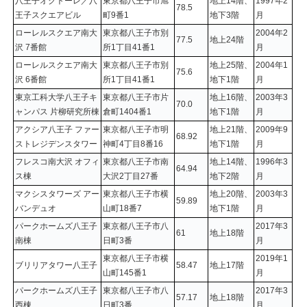
八王子オクトーレ／八
東京都八王子市旭
地上14階、
1997年2
78.5
王子スクエアビル
町9番1
地下3階
月
ローレルスクエア南大
東京都八王子市別
2004年2
77.5
地上24階
沢 7番館
所1丁目41番1
月
ローレルスクエア南大
東京都八王子市別
地上25階、
2004年1
75.6
沢 6番館
所1丁目41番1
地下1階
月
東京工科大学八王子キ
東京都八王子市片
地上16階、
2003年3
70.0
ャンパス 片柳研究所棟
倉町1404番1
地下1階
月
アクシア八王子 ファー
東京都八王子市明
地上21階、
2009年9
68.92
ストレジデンスタワー
神町4丁目8番16
地下1階
月
フレスコ南大沢 オフィ
東京都八王子市南
地上14階、
1996年3
64.94
ス棟
大沢2丁目27番
地下2階
月
マクシスタワーズ アー
東京都八王子市横
地上20階、
2003年3
59.89
バンデュオ
山町18番7
地下1階
月
パークホームズ八王子
東京都八王子市八
2017年3
61
地上18階
南棟
日町3番
月
東京都八王子市横
2019年1
ブリリアタワー八王子
58.47
地上17階
山町145番1
月
パークホームズ八王子
東京都八王子市八
2017年3
57.17
地上18階
西棟
日町3番
月