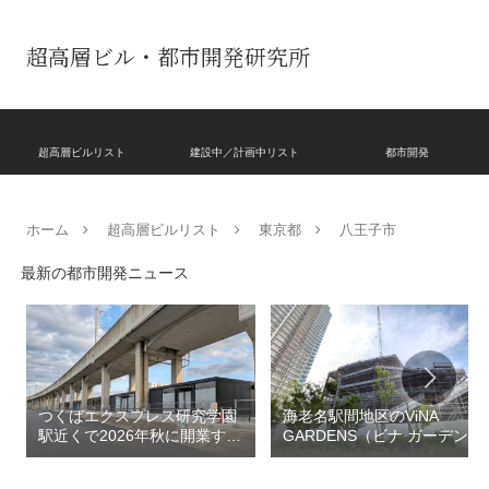
超高層ビル・都市開発研究所
超高層ビルリスト
建設中／計画中リスト
都市開発
ホーム
超高層ビルリスト
東京都
八王子市
最新の都市開発ニュース
つくばエクスプレス研究学園
海老名駅間地区のViNA
駅近くで2026年秋に開業する
GARDENS（ビナ ガーデン
高架下商業施設「寿横
ズ）で建設中の「（仮称）フ
丁」！！とりせん研究学園店
ァミリー棟」と「（仮称）ホ