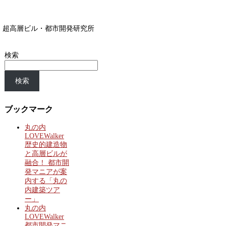
超高層ビル・都市開発研究所
検索
検索
ブックマーク
丸の内
LOVEWalker
歴史的建造物
と高層ビルが
融合！ 都市開
発マニアが案
内する「丸の
内建築ツア
ー」
丸の内
LOVEWalker
都市開発マニ