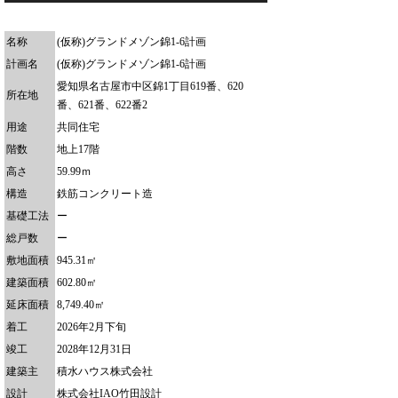
名称
(仮称)グランドメゾン錦1-6計画
計画名
(仮称)グランドメゾン錦1-6計画
愛知県名古屋市中区錦1丁目619番、620
所在地
番、621番、622番2
用途
共同住宅
階数
地上17階
高さ
59.99ｍ
構造
鉄筋コンクリート造
基礎工法
ー
総戸数
ー
敷地面積
945.31㎡
建築面積
602.80㎡
延床面積
8,749.40㎡
着工
2026年2月下旬
竣工
2028年12月31日
建築主
積水ハウス株式会社
設計
株式会社IAO竹田設計