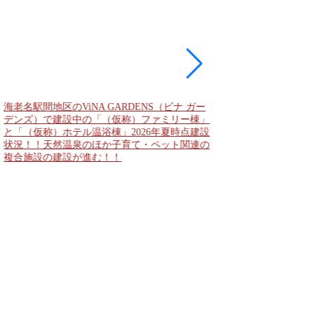
海老名駅間地区のViNA GARDENS（ビナ ガー
デンズ）で建設中の「（仮称）ファミリー棟」
と「（仮称）ホテル温浴棟」2026年夏時点建設
状況！！天然温泉のほか子育て・ペット関連の
複合施設の建設が進む！！