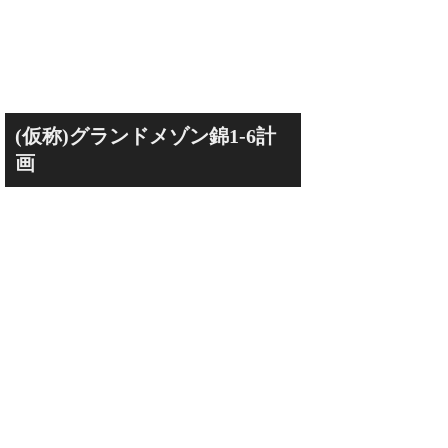
なんばのクボタ旧本社
2,500人収容の多目
Kubota LaLa aren
field（クボタフィ
(仮称)グランドメゾン錦1-6計
画