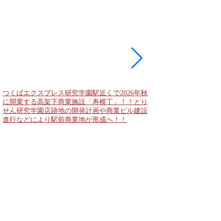
つくばエクスプレス研究学園駅近くで2026年秋
海老名駅間地区のViNA
に開業する高架下商業施設「寿横丁」！！とり
デンズ）で建設中の「
せん研究学園店跡地の開発計画や商業ビル建設
と「（仮称）ホテル温浴
進行などにより駅前商業地が形成へ！！
状況！！天然温泉のほ
複合施設の建設が進む