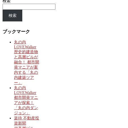
検索
検索
ブックマーク
丸の内
LOVEWalker
歴史的建造物
と高層ビルが
融合！ 都市開
発マニアが案
内する「丸の
内建築ツア
ー」
丸の内
LOVEWalker
都市開発マニ
アが探索！
「丸の内ダン
ジョン」
楽待 不動産投
資新聞