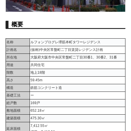
概要
名称
ルフォンプログレ堺筋本町タワーレジデンス
計画名
(仮称)中央区常盤町二丁目賃貸レジデンス計画
所在地
大阪府大阪市中央区常盤町二丁目30番1、30番2、31番
用途
共同住宅
階数
地上18階
高さ
59.45m
構造
鉄筋コンクリート造
基礎工法
ー
総戸数
169戸
敷地面積
652.18㎡
建築面積
475.30㎡
7,412.55㎡
延床面積