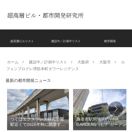
超高層ビル・都市開発研究所
超高層ビルリスト
建設中／計画中リスト
都市開発
ホーム
建設中／計画中リスト
大阪府
大阪市
ル
フォンプログレ堺筋本町タワーレジデンス
最新の都市開発ニュース
つくばエクスプレス研究学園
海老名駅間地区のViNA
駅近くで2026年秋に開業する
GARDENS（ビナ ガーデン
高架下商業施設「寿横
ズ）で建設中の「（仮称）フ