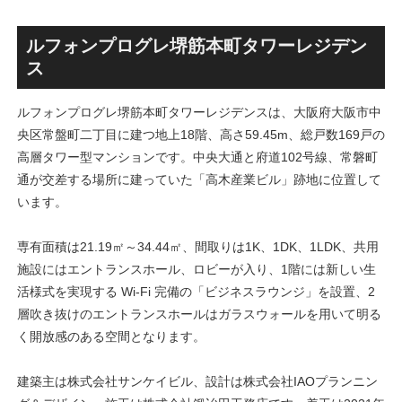
丁」！！とりせん研究学園店
ァミリー棟」と「（仮称）ホ
跡地の開発計画や商業ビル建
テル温浴棟」2026年夏時点建
設進行などにより駅前商業地
設状況！！天然温泉のほか子
ルフォンプログレ堺筋本町タワーレジデン
が形成へ！！
育て・ペット関連の複合施設
ス
の建設が進む！！
ルフォンプログレ堺筋本町タワーレジデンスは、大阪府大阪市中
央区常盤町二丁目に建つ地上18階、高さ59.45m、総戸数169戸の
高層タワー型マンションです。中央大通と府道102号線、常磐町
通が交差する場所に建っていた「高木産業ビル」跡地に位置して
います。
専有面積は21.19㎡～34.44㎡、間取りは1K、1DK、1LDK、共用
施設にはエントランスホール、ロビーが入り、1階には新しい生
活様式を実現する Wi-Fi 完備の「ビジネスラウンジ」を設置、2
層吹き抜けのエントランスホールはガラスウォールを用いて明る
く開放感のある空間となります。
建築主は株式会社サンケイビル、設計は株式会社IAOプランニン