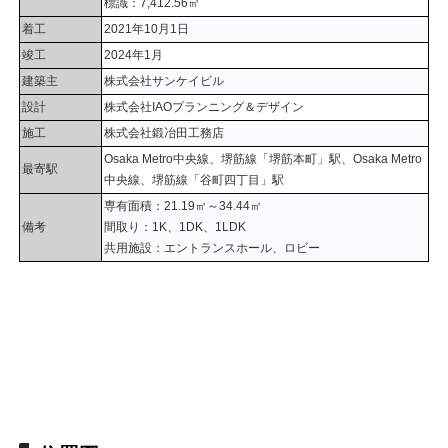
標識：7,412.56㎡
着工
2021年10月1日
竣工
2024年1月
建築主
株式会社サンケイビル
設計
株式会社IAOプランニング＆デザイン
施工
株式会社鍛冶田工務店
Osaka Metro中央線、堺筋線「堺筋本町」駅、Osaka Metro
最寄駅
中央線、堺筋線「谷町四丁目」駅
専有面積：21.19㎡～34.44㎡
備考
間取り：1K、1DK、1LDK
共用施設：エントランスホール、ロビー