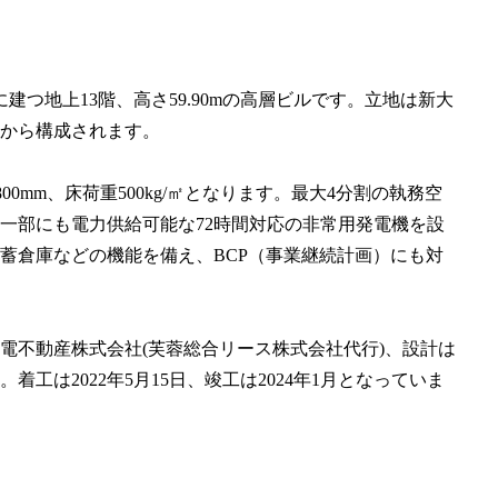
つ地上13階、高さ59.90mの高層ビルです。立地は新大
から構成されます。
,800mm、床荷重500kg/㎡となります。最大4分割の執務空
一部にも電力供給可能な72時間対応の非常用発電機を設
蓄倉庫などの機能を備え、BCP（事業継続計画）にも対
電不動産株式会社(芙蓉総合リース株式会社代行)、設計は
は2022年5月15日、竣工は2024年1月となっていま