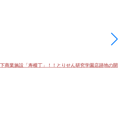
架下商業施設「寿横丁」！！とりせん研究学園店跡地の開
海老
棟」