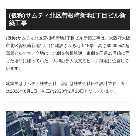
画」！！妹島和世氏率いる
古民家＋2棟の木造商業施設
SANAA設計で神宮前交差点に
による新たな駅前拠点が2026
新たな商業施設誕生へ！！
年秋誕生へ！！
(仮称)サムティ北区曽根崎新地1丁目ビル新
築工事
(仮称)サムティ北区曽根崎新地1丁目ビル新築工事は、大阪府大阪
市北区曽根崎新地1丁目に建設される地上15階、高さ60.00mの超
高層ビルです。立地は、北側を曽根崎通、東側を国道25号線に面
した場所に建っていた「大和証券大阪支店ビル」跡地に位置して
います。
建築主はサムティ株式会社、設計は株式会社日企設計です。着工
は2026年8月1日、竣工は2029年2月28日となっています。