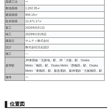
基礎工法
ー
敷地面積
1,202.35㎡
建築面積
906.19㎡
延床面積
12,471.17㎡
着工
2026年8月1日
竣工
2029年2月28日
建築主
サムティ株式会社
設計
株式会社日企設計
施工
―
JR東西線「北新地」駅、JR「大阪」駅、Osaka
最寄駅
Metro「梅田」駅、Osaka Metro「西梅田」駅、Osaka
Metro「東梅田」駅、阪急電鉄、阪神電鉄「大阪梅田」駅
備考
ー
位置図