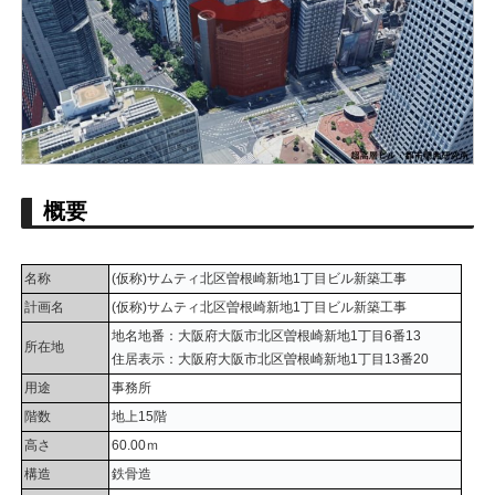
概要
名称
(仮称)サムティ北区曽根崎新地1丁目ビル新築工事
計画名
(仮称)サムティ北区曽根崎新地1丁目ビル新築工事
地名地番：大阪府大阪市北区曽根崎新地1丁目6番13
所在地
住居表示：大阪府大阪市北区曽根崎新地1丁目13番20
用途
事務所
階数
地上15階
高さ
60.00ｍ
構造
鉄骨造