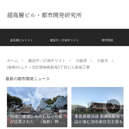
超高層ビル・都市開発研究所
超高層ビルリスト
建設中／計画中リスト
都市開発
ホーム
建設中／計画中リスト
大阪府
大阪市
(仮称)サムティ北区曽根崎新地1丁目ビル新築工事
最新の都市開発ニュース
現地に建築計画のお知らせ板
東急新横浜線 新綱島駅前で建
が設置された「（仮称）神宮
設が進む池谷家住宅主屋を活
前六丁目八角館建替計
用した「新綱島MICCA」！！