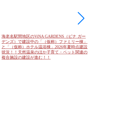
海老名駅間地区のViNA GARDENS（ビナ ガー
デンズ）で建設中の「（仮称）ファミリー棟」
と「（仮称）ホテル温浴棟」2026年夏時点建設
状況！！天然温泉のほか子育て・ペット関連の
複合施設の建設が進む！！
なんばのクボタ旧本社
2,500人収容の多目