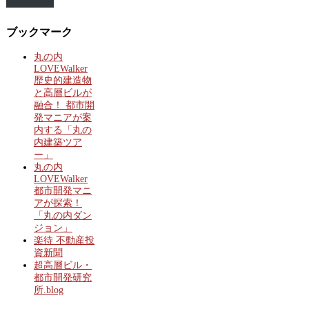
ブックマーク
丸の内
LOVEWalker
歴史的建造物
と高層ビルが
融合！ 都市開
発マニアが案
内する「丸の
内建築ツア
ー」
丸の内
LOVEWalker
都市開発マニ
アが探索！
「丸の内ダン
ジョン」
楽待 不動産投
資新聞
超高層ビル・
都市開発研究
所.blog