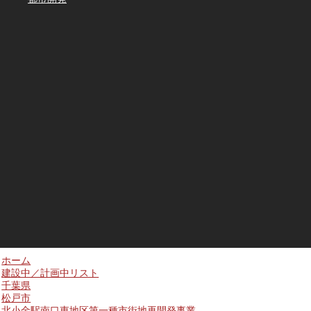
ホーム
建設中／計画中リスト
千葉県
松戸市
北小金駅南口東地区第一種市街地再開発事業