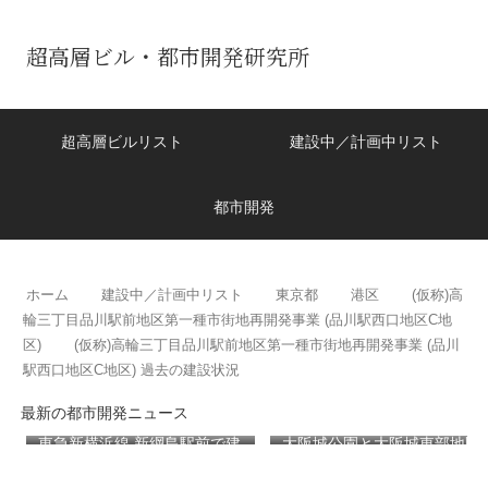
超高層ビル・都市開発研究所
超高層ビルリスト
建設中／計画中リスト
都市開発
ホーム
建設中／計画中リスト
東京都
港区
(仮称)高
輪三丁目品川駅前地区第一種市街地再開発事業 (品川駅西口地区C地
区)
(仮称)高輪三丁目品川駅前地区第一種市街地再開発事業 (品川
駅西口地区C地区) 過去の建設状況
最新の都市開発ニュース
東急新横浜線 新綱島駅前で建
大阪城公園と大阪城東部地区
設が進む池谷家住宅主屋を活
を結ぶ新たな歩行者動線とな
用した「新綱島MICCA」！！
る「大阪城公園接続デッ