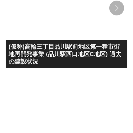
古民家＋2棟の木造商業施設
キ」！！2028年春頃の開通を
による新たな駅前拠点が2026
目指しデザインイメージを公
年秋誕生へ！！
表！！
(仮称)高輪三丁目品川駅前地区第一種市街
地再開発事業 (品川駅西口地区C地区) 過去
の建設状況