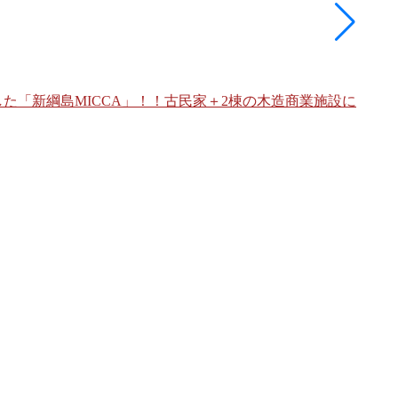
大阪
デザ
た「新綱島MICCA」！！古民家＋2棟の木造商業施設に