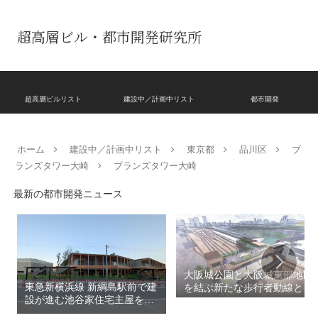
超高層ビル・都市開発研究所
超高層ビルリスト
建設中／計画中リスト
都市開発
ホーム
建設中／計画中リスト
東京都
品川区
ブ
ランズタワー大崎
ブランズタワー大崎
最新の都市開発ニュース
大阪城公園と大阪城東部地区
東急新横浜線 新綱島駅前で建
を結ぶ新たな歩行者動線とな
設が進む池谷家住宅主屋を活
る「大阪城公園接続デッ
用した「新綱島MICCA」！！
キ」！！2028年春頃の開通を