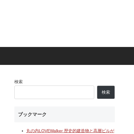
検索
検索
A
ガーデン
ブックマーク
仮称）フ
仮称）ホ
年夏時点建
丸の内LOVEWalker 歴史的建造物と高層ビルが
のほか子