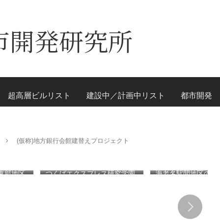
市開発研究所
超高層ビルリスト
建設中／計画中リスト
都市開発
(仮称)地方銀行会館建替えプロジェクト
東部地区
つくばエクスプレス研究学園
海老名駅間地区のViN
動線とな
駅近くで2026年秋に開業する
GARDENS（ビナ 
デッ
高架下商業施設「寿横
ズ）で建設中の「（
頃の開通を
丁」！！とりせん研究学園店
ァミリー棟」と「（
ージを公
跡地の開発計画や商業ビル建
テル温浴棟」2026
設進行などにより駅前商業地
設状況！！天然温泉