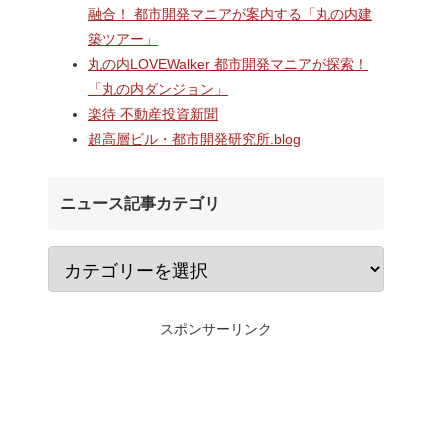
長崎駅前の県営バス
なんばのクボタ旧本社跡地に
複合施設
融合！ 都市開発マニアが案内する「丸の内建
ル一帯で計画が進む
建設される約1万2,500人収容
築ツアー」
地区第一種市街地再
の多目的アリーナ「（仮称）
業」！！バスターミ
Kubota LaLa arena」！！街
丸の内LOVEWalker 都市開発マニアが探索！
としたホテル・商業
区名称は「Kubota field（クボ
「丸の内ダンジョン」
スを備える新たな交
タフィールド）」に決定！！
楽待 不動産投資新聞
拠点を形成へ！！
超高層ビル・都市開発研究所.blog
ニュース記事カテゴリ
スポンサーリンク