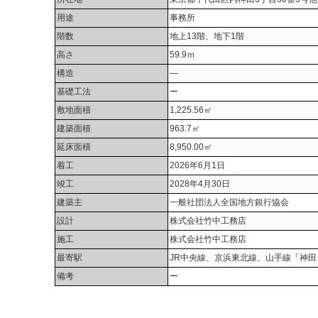
用途
事務所
階数
地上13階、地下1階
高さ
59.9ｍ
構造
―
基礎工法
ー
敷地面積
1,225.56㎡
建築面積
963.7㎡
延床面積
8,950.00㎡
着工
2026年6月1日
竣工
2028年4月30日
建築主
一般社団法人全国地方銀行協会
設計
株式会社竹中工務店
施工
株式会社竹中工務店
最寄駅
JR中央線、京浜東北線、山手線「神田
備考
ー