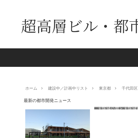
超高層ビル・都
ホーム
建設中／計画中リスト
東京都
千代田区
最新の都市開発ニュース
大阪城公園と大阪城
を結ぶ新たな歩行者
る「大阪城公園接続
キ」！！2028年春
目指しデザインイメ
表！！