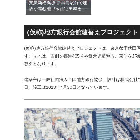
された
東急新横浜線 新綱島駅前で建
川線およ
設が進む池谷家住宅主屋を活
）」！！
用した「新綱島MICCA」！！
港線整備
古民家＋2棟の木造商業施設
セスを強
による新たな駅前拠点が2026
年秋誕生へ！！
(仮称)地方銀行会館建替えプロジェクト
(仮称)地方銀行会館建替えプロジェクトは、東京都千代田区
す。立地は、西側を都道405号や鎌倉児童遊園、東側をJ
替えとなります。
建築主は一般社団法人全国地方銀行協会、設計は株式会社竹
日、竣工は2028年4月30日となっています。