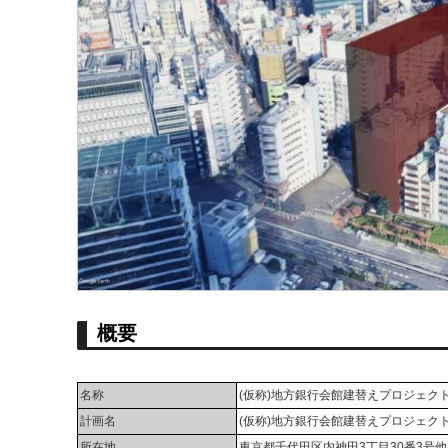
概要
名称
(仮称)地方銀行会館建替えプロジェク
計画名
(仮称)地方銀行会館建替えプロジェク
所在地
東京都千代田区内神田3丁目30番3号他