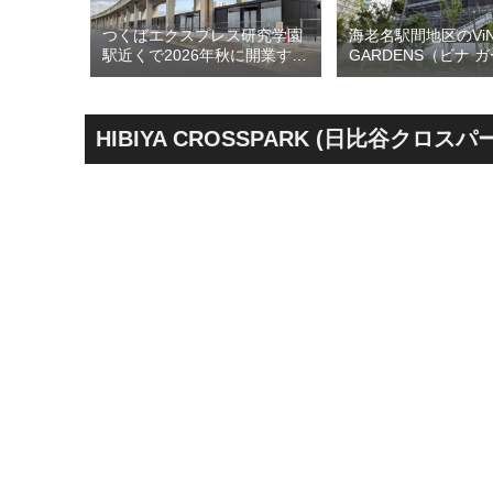
のひとつ
つくばエクスプレス研究学園
海老名駅間地区のViN
ン海老名
駅近くで2026年秋に開業する
GARDENS（ビナ 
26年5月
高架下商業施設「寿横
ズ）で建設中の「（
建て替えに
丁」！！とりせん研究学園店
ァミリー棟」と「（
！！
跡地の開発計画や商業ビル建
テル温浴棟」2026
設進行などにより駅前商業地
設状況！！天然温泉
HIBIYA CROSSPARK (日比谷クロ
が形成へ！！
育て・ペット関連の
の建設が進む！！