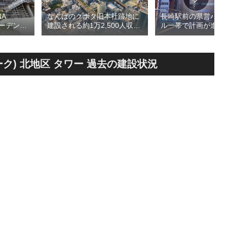
A
長崎駅前の県営バス
なんばのクボタ旧本社跡地に
ガーデン
ル一帯で計画が進む
建設される約1万2,500人収容
仮称）フ
地区第一種市街地再
の多目的アリーナ「（仮称）
仮称）ホ
業」！！バスターミ
Kubota LaLa arena」！！街
年夏時点建
としたホテル・商業
区名称は「Kubota field（クボ
のほか子
スを備える新たな交
タフィールド）」に決定！！
スパーク) 北地区 タワー 過去の建設状況
複合施設
拠点を形成へ！！