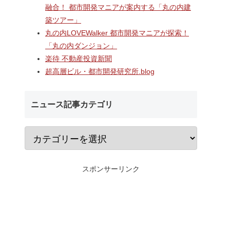
融合！ 都市開発マニアが案内する「丸の内建
ターミナ
2階中央改札口やホームドア
村岡・深沢地区エリ
築ツアー」
「大黒町
が本格供用開始された「相鉄
するショッピングセ
丸の内LOVEWalker 都市開発マニアが探索！
開発事
線海老名駅改良工事」！！駅
「MCUD・HASEKO R
ナルを核
機能強化で神奈川県央の交通
倉梶原」！！2026年
「丸の内ダンジョン」
・オフィ
拠点が進化！！
にカインズ、9月1
楽待 不動産投資新聞
通・都市
が開業へ！！
超高層ビル・都市開発研究所.blog
ニュース記事カテゴリ
スポンサーリンク