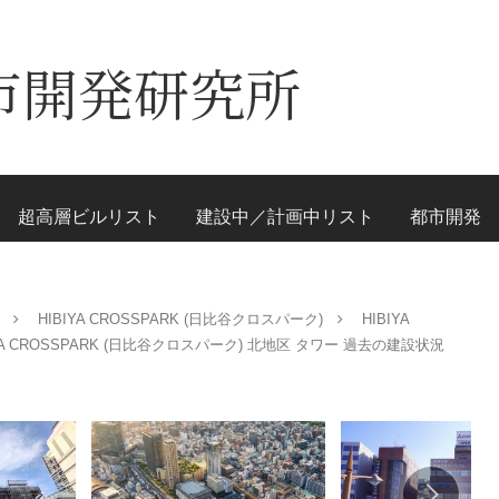
市開発研究所
超高層ビルリスト
建設中／計画中リスト
都市開発
HIBIYA CROSSPARK (日比谷クロスパーク)
HIBIYA
IYA CROSSPARK (日比谷クロスパーク) 北地区 タワー 過去の建設状況