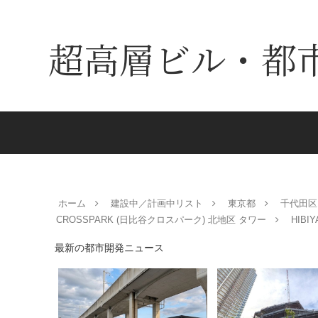
超高層ビル・都
ホーム
建設中／計画中リスト
東京都
千代田区
CROSSPARK (日比谷クロスパーク) 北地区 タワー
HIB
最新の都市開発ニュース