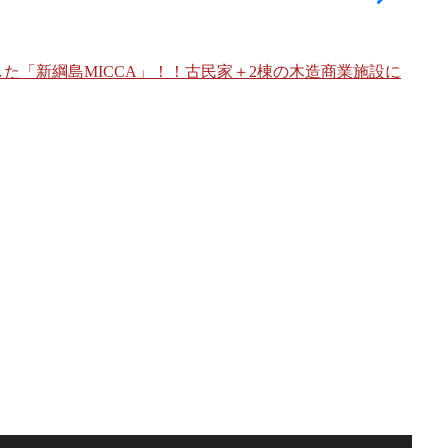
デザ
た「新綱島MICCA」！！古民家＋2棟の木造商業施設に