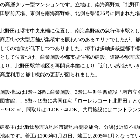
の高層タワー型マンションです。立地は、南海高野線「北野田
田駅前広場、東側を南海高野線、北側を県道36号に囲まれた
北野田は堺市中央東端に位置し、南海高野線の急行停車駅とし
商店街や大型店舗が集積する賑わいのあるエリアでしたが、都
しての地位が低下しつつありました。堺市は多軸多核型都市構
として位置づけ、商業施設や都市型住宅の建設、道路や駅前広
より、北野田駅前地区を再開発事業により「新しい感性がいき
高度利用と都市機能の更新が図られました。
施設構成は1階～2階に商業施設、3階に生涯学習施設「堺市立
図書館」、5階～19階に共同住宅「ローレルコート北野田」とな
～99.81㎡、間取りは2LDK～4LDK、共用施設にはエン
建築主は北野田駅前A地区市街地再開発組合、分譲は近鉄不動
池組です。着工は2003年1月21日、竣工は2005年1月となって