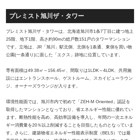
ス」！！2,500戸超の巨大マ
画」！！妹島和世氏率いる
ンション街で「プロムナード
SANAA設計で神宮前交差点に
八番街」の建設が進む！！
新たな商業施設誕生へ！！
プレミスト旭川ザ・タワー
プレミスト旭川ザ・タワーは、北海道旭川市1条7丁目に建つ地上
25階、地下1階、高さ約90mの総戸数151戸のタワーマンション
です。立地は、JR「旭川」駅北側、北側を1条通、東側を買い物
公園(一条通り)に面した「エクス」跡地に位置しています。
専有面積は49.38㎡～156.45㎡、間取りは1LDK～4LDK、共用施
設にはエントランスホール、ゲストルーム、スカイビューラウン
ジ、オーナーズラウンジが入ります。
環境性能面では、旭川市内で初めて「ZEH-M Oriented」認証を
取得したマンションとなっており、省エネルギー性能に優れてい
ます。断熱性能を高め、高効率設備を導入し、年間の一次エネル
ギー消費量を20％以上削減することを目指したものとなっていま
す。さらに、建築物省エネルギー性能表示制度（BELS）では最