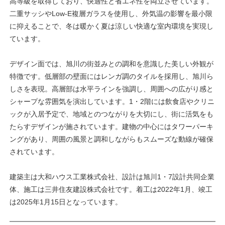
高等級を取得しており、快適性と省エネ性を両立させています。
二重サッシやLow-E複層ガラスを使用し、外気温の影響を最小限
に抑えることで、冬は暖かく夏は涼しい快適な室内環境を実現し
ています。
デザイン面では、旭川の街並みとの調和を意識した美しい外観が
特徴です。低層部の壁面にはレンガ調のタイルを採用し、旭川ら
しさを表現。高層部は水平ラインを強調し、周囲への広がり感と
シャープな雰囲気を演出しています。1・2階には飲食店やクリニ
ックが入居予定で、地域とのつながりを大切にし、街に活気をも
たらすデザインが施されています。建物の中心にはタワーパーキ
ングがあり、周囲の風景と調和しながらもスムーズな動線が確保
されています。
建築主は大和ハウス工業株式会社、設計は旭川1・7設計共同企業
体、施工は三井住友建設株式会社です。着工は2022年1月、竣工
は2025年1月15日となっています。