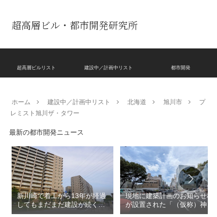
超高層ビル・都市開発研究所
超高層ビルリスト
建設中／計画中リスト
都市開発
ホーム
建設中／計画中リスト
北海道
旭川市
プ
レミスト旭川ザ・タワー
最新の都市開発ニュース
新川崎で着工から13年が経過
現地に建築計画のお知らせ板
してもまだまだ建設が続く
が設置された「（仮称）神宮
「クレストプライムレジデン
前六丁目八角館建替計