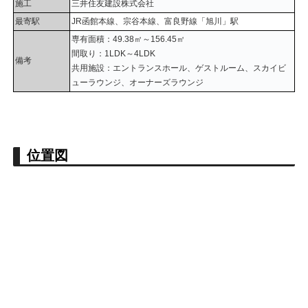
施工
三井住友建設株式会社
最寄駅
JR函館本線、宗谷本線、富良野線「旭川」駅
専有面積：
49.38
㎡～
156.45
㎡
間取り：1LDK～4LDK
備考
共用施設：エントランスホール、ゲストルーム、スカイビ
ューラウンジ、オーナーズラウンジ
位置図