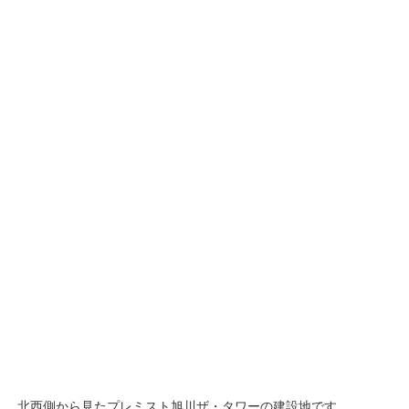
北西側から見たプレミスト旭川ザ・タワーの建設地です。