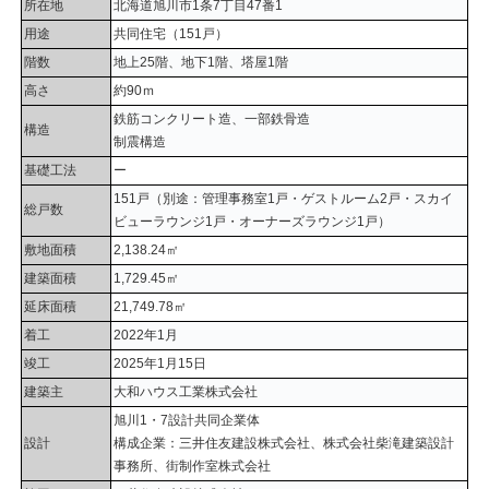
所在地
北海道旭川市1条7丁目47番1
用途
共同住宅（151戸）
階数
地上25階、地下1階、塔屋1階
高さ
約90ｍ
鉄筋コンクリート造、一部鉄骨造
構造
制震構造
基礎工法
ー
151
戸（別途：管理事務室
1
戸・ゲストルーム
2
戸・スカイ
総戸数
ビューラウンジ
1
戸・オーナーズラウンジ
1
戸）
敷地面積
2,138.24㎡
建築面積
1,729.45㎡
延床面積
21,749.78㎡
着工
2022年1月
竣工
2025年1月15日
建築主
大和ハウス工業株式会社
旭川1・7設計共同企業体
設計
構成企業：三井住友建設株式会社、株式会社柴滝建築設計
事務所、街制作室株式会社