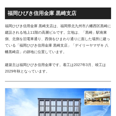
丁」！！とりせん研究学園店
ァミリー棟」と「（仮称）ホ
跡地の開発計画や商業ビル建
テル温浴棟」2026年夏時点建
設進行などにより駅前商業地
設状況！！天然温泉のほか子
福岡ひびき信用金庫 黒崎支店
が形成へ！！
育て・ペット関連の複合施設
の建設が進む！！
福岡ひびき信用金庫 黒崎支店は、福岡県北九州市八幡西区黒崎に
建設される地上11階の高層ビルです。立地は、「黒崎」駅南東
側、北側を旧電車通り、西側をひまわり通りに面した場所に建っ
ている「福岡ひびき信用金庫 黒崎支店」「デイリーヤマザキ 八
幡黒崎店」の跡地に位置しています。
建築主は福岡ひびき信用金庫です。着工は2027年3月、竣工は
2029年秋となっています。