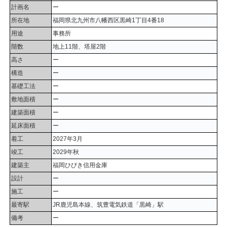
計画名
ー
所在地
福岡県北九州市八幡西区黒崎1丁目4番18
用途
事務所
階数
地上11階、塔屋2階
高さ
ー
構造
ー
基礎工法
ー
敷地面積
ー
建築面積
ー
延床面積
ー
着工
2027年3月
竣工
2029年秋
建築主
福岡ひびき信用金庫
設計
ー
施工
ー
最寄駅
JR鹿児島本線、筑豊電気鉄道「黒崎」駅
備考
ー