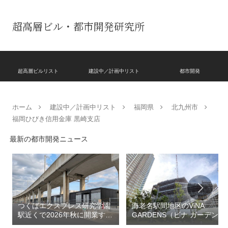
超高層ビル・都市開発研究所
超高層ビルリスト
建設中／計画中リスト
都市開発
ホーム
建設中／計画中リスト
福岡県
北九州市
福岡ひびき信用金庫 黒崎支店
最新の都市開発ニュース
つくばエクスプレス研究学園
海老名駅間地区のViNA
駅近くで2026年秋に開業する
GARDENS（ビナ ガーデン
高架下商業施設「寿横
ズ）で建設中の「（仮称）フ