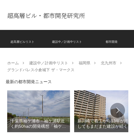
超高層ビル・都市開発研究所
超高層ビルリスト
建設中／計画中リスト
都市開発
ホーム
建設中／計画中リスト
福岡県
北九州市
グランドパレス小倉城下 ザ・マークス
最新の都市開発ニュース
千葉県袖ケ浦市・袖ケ浦駅近
新川崎で着工から13年が経過
く約50haの開発構想「袖ケ浦
してもまだまだ建設が続く
駅西側地区」！！新たなまち
「クレストプライムレジデン