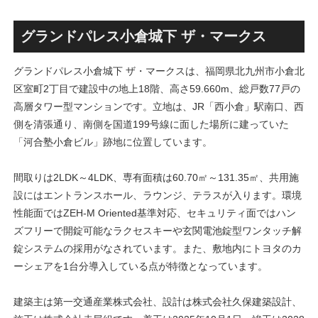
づくり・産業基盤の形成を検
ス」！！2,500戸超の巨大マ
討！！
ンション街で「プロムナード
八番街」の建設が進む！！
グランドパレス小倉城下 ザ・マークス
グランドパレス小倉城下 ザ・マークスは、福岡県北九州市小倉北
区室町2丁目で建設中の地上18階、高さ59.660m、総戸数77戸の
高層タワー型マンションです。立地は、JR「西小倉」駅南口、西
側を清張通り、南側を国道199号線に面した場所に建っていた
「河合塾小倉ビル」跡地に位置しています。
間取りは2LDK～4LDK、専有面積は60.70㎡～131.35㎡、共用施
設にはエントランスホール、ラウンジ、テラスが入ります。環境
性能面ではZEH‐M Oriented基準対応、セキュリティ面ではハン
ズフリーで開錠可能なラクセスキーや玄関電池錠型ワンタッチ解
錠システムの採用がなされています。また、敷地内にトヨタのカ
ーシェアを1台分導入している点が特徴となっています。
建築主は第一交通産業株式会社、設計は株式会社久保建築設計、