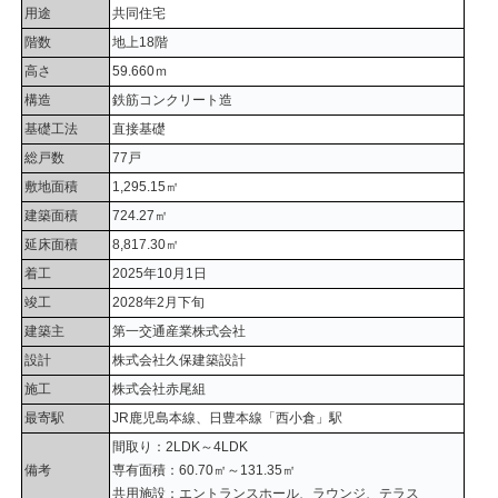
用途
共同住宅
階数
地上18階
高さ
59.660ｍ
構造
鉄筋コンクリート造
基礎工法
直接基礎
総戸数
77戸
敷地面積
1,295.15㎡
建築面積
724.27㎡
延床面積
8,817.30㎡
着工
2025年10月1日
竣工
2028年2月下旬
建築主
第一交通産業株式会社
設計
株式会社久保建築設計
施工
株式会社赤尾組
最寄駅
JR鹿児島本線、日豊本線「西小倉」駅
間取り：2LDK～4LDK
備考
専有面積：60.70㎡～131.35㎡
共用施設：エントランスホール、ラウンジ、テラス