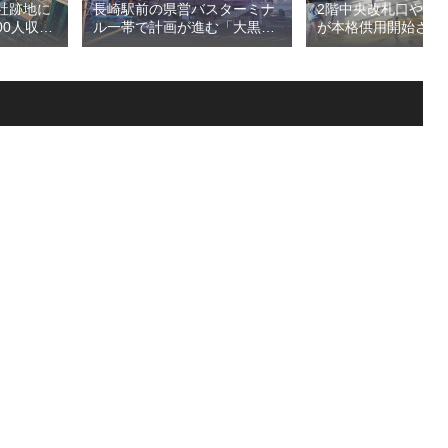
長崎駅前の県営バスターミナ
2階中央改札口やホ
社跡地に
ル一帯で計画が進む「大黒町
が本格供用開始され
00人収容
地区第一種市街地再開発事
線海老名駅改良工事
（仮称）
業」！！バスターミナルを核
機能強化で神奈川県
na」！！街
としたホテル・商業・オフィ
拠点が進化！！
eld（クボ
スを備える新たな交通・都市
決定！！
拠点を形成へ！！