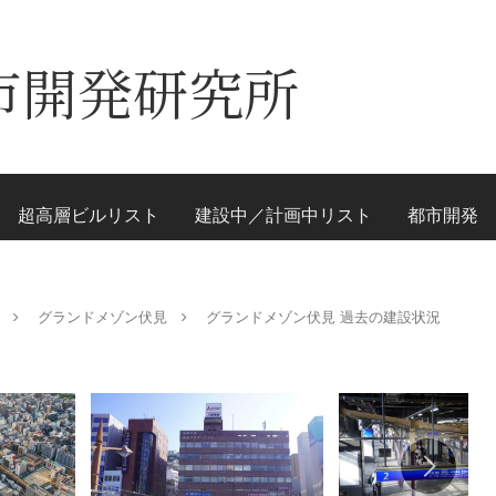
市開発研究所
超高層ビルリスト
建設中／計画中リスト
都市開発
グランドメゾン伏見
グランドメゾン伏見 過去の建設状況