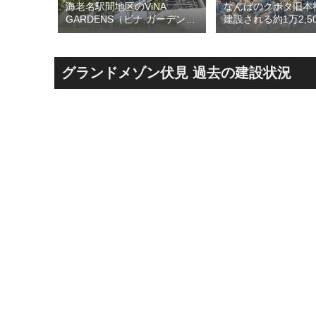
海老名駅間地区のViNA
開発事業
なんばのクボタ旧本
GARDENS（ビナ ガーデン
置されて
建設される約1万2,5
ズ）で建設中の「（仮称）フ
となって
の多目的アリーナ「
ァミリー棟」と「（仮称）ホ
周辺地
Kubota LaLa are
テル温浴棟」2026年夏時点建
ションや
区名称は「Kubota fi
設状況！！天然温泉のほか子
積する新
タフィールド）」に
グランドメゾン伏見 過去の建設状況
育て・ペット関連の複合施設
の建設が進む！！