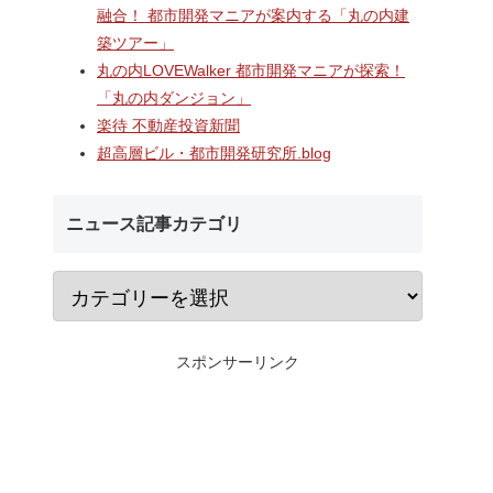
ームドア
村岡・深沢地区エリアに開業
千葉ニュータウンで
融合！ 都市開発マニアが案内する「丸の内建
た「相鉄
するショッピングセンター
む延床約3万㎡の大
築ツアー」
」！！駅
「MCUD・HASEKO Retail鎌
センター「（仮称）In
央の交通
倉梶原」！！2026年8月28日
築工事」！！AI・D
丸の内LOVEWalker 都市開発マニアが探索！
にカインズ、9月1日にライフ
える新たなデジタル
「丸の内ダンジョン」
が開業へ！！
整備が本格化！！
楽待 不動産投資新聞
超高層ビル・都市開発研究所.blog
ニュース記事カテゴリ
スポンサーリンク