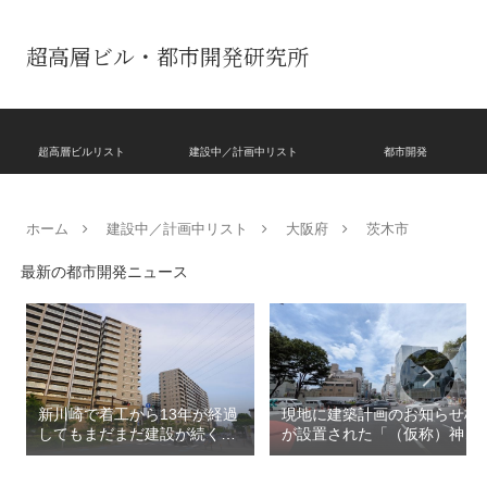
超高層ビル・都市開発研究所
超高層ビルリスト
建設中／計画中リスト
都市開発
ホーム
建設中／計画中リスト
大阪府
茨木市
最新の都市開発ニュース
新川崎で着工から13年が経過
現地に建築計画のお知らせ板
してもまだまだ建設が続く
が設置された「（仮称）神宮
「クレストプライムレジデン
前六丁目八角館建替計
ス」！！2,500戸超の巨大マ
画」！！妹島和世氏率いる