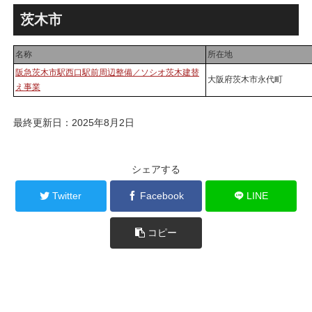
ンション街で「プロムナード
SANAA設計で神宮前交差点に
八番街」の建設が進む！！
新たな商業施設誕生へ！！
茨木市
名称
所在地
阪急茨木市駅西口駅前周辺整備／ソシオ茨木建替
大阪府茨木市永代町
え事業
最終更新日：2025年8月2日
シェアする
Twitter
Facebook
LINE
コピー