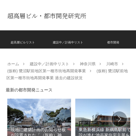
超高層ビル・都市開発研究所
超高層ビルリスト
建設中／計画中リスト
都市開発
ホーム
建設中／計画中リスト
神奈川県
川崎市
(仮称) 鷺沼駅前地区第一種市街地再開発事業
(仮称) 鷺沼駅前地
区第一種市街地再開発事業 過去の建設状況
最新の都市開発ニュース
現地に建築計画のお知らせ板
東急新横浜線 新綱島駅前で建
が設置された「（仮称）神宮
設が進む池谷家住宅主屋を活