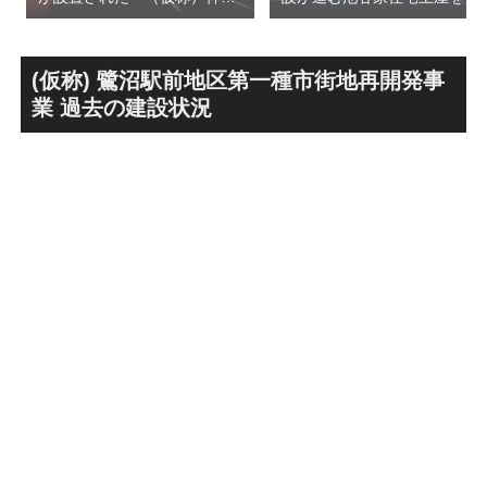
前六丁目八角館建替計
用した「新綱島MICCA」！！
画」！！妹島和世氏率いる
古民家＋2棟の木造商業施設
SANAA設計で神宮前交差点に
による新たな駅前拠点が2026
新たな商業施設誕生へ！！
年秋誕生へ！！
(仮称) 鷺沼駅前地区第一種市街地再開発事
業 過去の建設状況