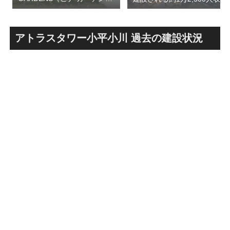
ズ）で建設中の「（仮称）フ
の多目的アリーナ「（仮称）
ァミリー棟」と「（仮称）ホ
Kubota LaLa arena」！！街
テル温浴棟」2026年夏時点建
区名称は「Kubota field（クボ
設状況！！天然温泉のほか子
タフィールド）」に決定！！
アトラスタワー小平小川 過去の建設状況
育て・ペット関連の複合施設
の建設が進む！！