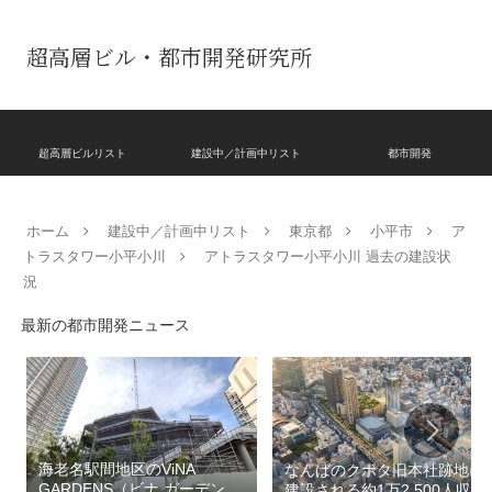
超高層ビル・都市開発研究所
超高層ビルリスト
建設中／計画中リスト
都市開発
ホーム
建設中／計画中リスト
東京都
小平市
ア
トラスタワー小平小川
アトラスタワー小平小川 過去の建設状
況
最新の都市開発ニュース
海老名駅間地区のViNA
なんばのクボタ旧本社跡地に
GARDENS（ビナ ガーデン
建設される約1万2,500人収容