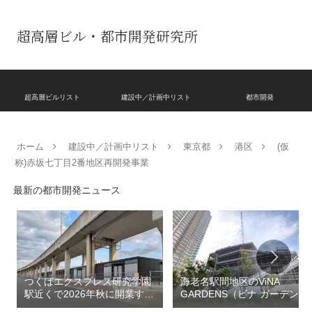
超高層ビル・都市開発研究所
超高層ビルリスト
建設中／計画中リスト
都市開発
ホーム
建設中／計画中リスト
東京都
港区
(仮
称)赤坂七丁目2番地区再開発事業
最新の都市開発ニュース
つくばエクスプレス研究学園
海老名駅間地区のViNA
駅近くで2026年秋に開業する
GARDENS（ビナ ガーデン
高架下商業施設「寿横
ズ）で建設中の「（仮称）フ