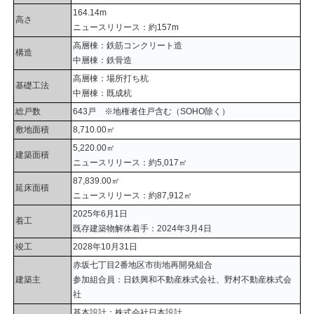
164.14m
高さ
ニュースリリース：約157m
高層棟：鉄筋コンクリート造
構造
中層棟：鉄骨造
高層棟：場所打ち杭
基礎工法
中層棟：既成杭
総戸数
643戸 ※地権者住戸含む（SOHO除く）
敷地面積
8,710.00㎡
5,220.00㎡
建築面積
ニュースリリース：約5,017㎡
87,839.00㎡
延床面積
ニュースリリース：約87,912㎡
2025年6月1日
着工
既存建築物解体着手：2024年3月4日
竣工
2028年10月31日
赤坂七丁目2番地区市街地再開発組合
建築主
参加組合員：日鉄興和不動産株式会社、野村不動産株式会
社
基本設計：株式会社日本設計