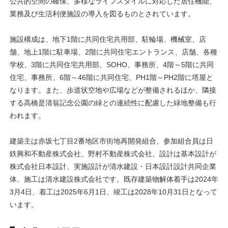
公共的空間の確保、多様なライフスタイルに対応した居住機能、
業務及び生活利便施設の導入を図るものとされています。
施設構成は、地下1階に共同住宅共用部、駐輪場、機械室、店
舗、地上1階に駐車場、2階に共同住宅エントランス、店舗、各種
学校、3階に共同住宅共用部、SOHO、事務所、4階～5階に共同
住宅、事務所、6階～46階に共同住宅、PH1階～PH2階に塔屋と
なります。また、歩道状空地や広場などが整備されるほか、隣接
する高橋是清翁記念公園の緑との連続性に配慮した緑地整備も行
われます。
建築主は赤坂七丁目2番地区市街地再開発組合、参加組合員は日
鉄興和不動産株式会社、野村不動産株式会社、設計は基本設計が
株式会社日本設計、実施設計が清水建設・日本設計設計共同企業
体、施工は清水建設株式会社です。既存建築物解体着手は2024年
3月4日、着工は2025年6月1日、竣工は2028年10月31日となって
います。