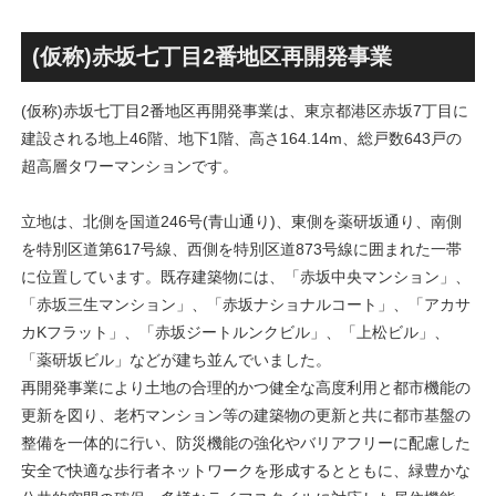
丁」！！とりせん研究学園店
ァミリー棟」と「（仮称）ホ
跡地の開発計画や商業ビル建
テル温浴棟」2026年夏時点建
設進行などにより駅前商業地
設状況！！天然温泉のほか子
(仮称)赤坂七丁目2番地区再開発事業
が形成へ！！
育て・ペット関連の複合施設
の建設が進む！！
(仮称)赤坂七丁目2番地区再開発事業は、東京都港区赤坂7丁目に
建設される地上46階、地下1階、高さ164.14m、総戸数643戸の
超高層タワーマンションです。
立地は、北側を国道246号(青山通り)、東側を薬研坂通り、南側
を特別区道第617号線、西側を特別区道873号線に囲まれた一帯
に位置しています。既存建築物には、「赤坂中央マンション」、
「赤坂三生マンション」、「赤坂ナショナルコート」、「アカサ
カKフラット」、「赤坂ジートルンクビル」、「上松ビル」、
「薬研坂ビル」などが建ち並んでいました。
再開発事業により土地の合理的かつ健全な高度利用と都市機能の
更新を図り、老朽マンション等の建築物の更新と共に都市基盤の
整備を一体的に行い、防災機能の強化やバリアフリーに配慮した
安全で快適な歩行者ネットワークを形成するとともに、緑豊かな