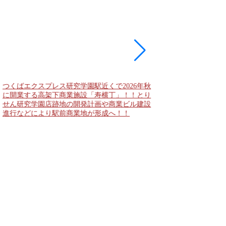
つくばエクスプレス研究学園駅近くで2026年秋
海老名駅間地区のViNA
に開業する高架下商業施設「寿横丁」！！とり
デンズ）で建設中の「
せん研究学園店跡地の開発計画や商業ビル建設
と「（仮称）ホテル温浴
進行などにより駅前商業地が形成へ！！
状況！！天然温泉のほ
複合施設の建設が進む