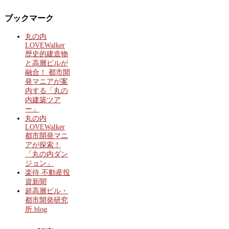
ブックマーク
丸の内
LOVEWalker
歴史的建造物
と高層ビルが
融合！ 都市開
発マニアが案
内する「丸の
内建築ツア
ー」
丸の内
LOVEWalker
都市開発マニ
アが探索！
「丸の内ダン
ジョン」
楽待 不動産投
資新聞
超高層ビル・
都市開発研究
所.blog