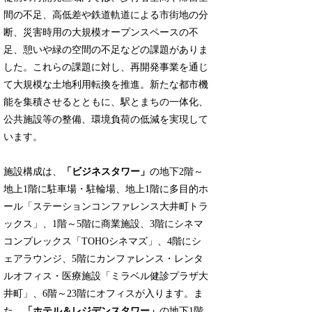
間の不足、高低差や鉄道軌道による市街地の分
断、災害時用の大規模オープンスペースの不
足、憩いや緑の空間の不足などの課題がありま
した。これらの課題に対し、再開発事業を通じ
て大規模な土地利用転換を推進。新たな都市機
能を集積させるとともに、駅とまちの一体化、
公共施設等の整備、環境負荷の低減を実現して
います。
施設構成は、
「ビジネスタワー」
の地下2階～
地上1階に駐車場・駐輪場、地上1階に多目的ホ
ール「ステーションコンファレンス大井町トラ
ックス」、1階～5階に商業施設、3階にシネマ
コンプレックス「TOHOシネマズ」、4階にシ
ェアラウンジ、5階にカンファレンス・レンタ
ルオフィス・医療施設「ミラベル健診プラザ大
井町」、6階～23階にオフィスが入ります。ま
た、
「ホテル＆レジデンスタワー」
の地下1階