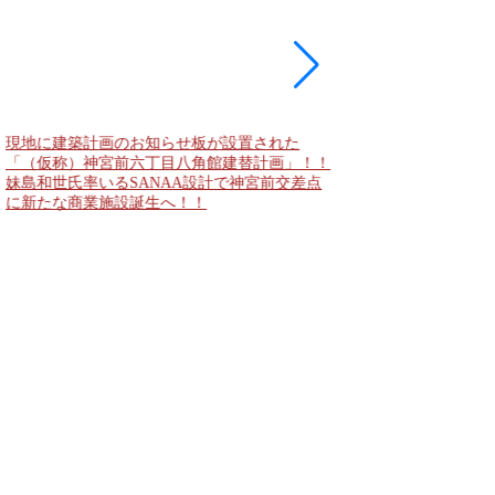
現地に建築計画のお知らせ板が設置された
東急新横浜線 新綱島
「（仮称）神宮前六丁目八角館建替計画」！！
住宅主屋を活用した「新
妹島和世氏率いるSANAA設計で神宮前交差点
民家＋2棟の木造商業
に新たな商業施設誕生へ！！
点が2026年秋誕生へ！