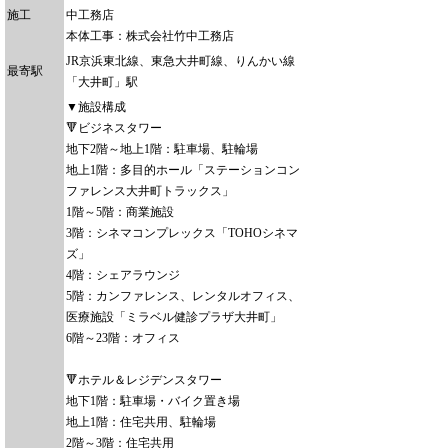
施工
中工務店
本体工事：株式会社竹中工務店
JR京浜東北線、東急大井町線、りんかい線
最寄駅
「大井町」駅
▼施設構成
🔻ビジネスタワー
地下2階～地上1階：駐車場、駐輪場
地上1階：多目的ホール「ステーションコン
ファレンス大井町トラックス」
1階～5階：商業施設
3階：シネマコンプレックス「TOHOシネマ
ズ」
4階：シェアラウンジ
5階：カンファレンス、レンタルオフィス、
医療施設「ミラベル健診プラザ大井町」
6階～23階：オフィス
🔻ホテル＆レジデンスタワー
地下1階：駐車場・バイク置き場
地上1階：住宅共用、駐輪場
2階～3階：住宅共用