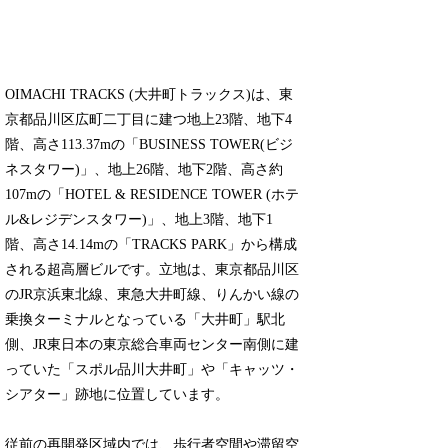
OIMACHI TRACKS (大井町トラックス)は、東
京都品川区広町二丁目に建つ地上23階、地下4
階、高さ113.37mの「BUSINESS TOWER(ビジ
ネスタワー)」、地上26階、地下2階、高さ約
107mの「HOTEL & RESIDENCE TOWER (ホテ
ル&レジデンスタワー)」、地上3階、地下1
階、高さ14.14mの「TRACKS PARK」から構成
される超高層ビルです。立地は、東京都品川区
のJR京浜東北線、東急大井町線、りんかい線の
乗換ターミナルとなっている「大井町」駅北
側、JR東日本の東京総合車両センター南側に建
っていた「スポル品川大井町」や「キャッツ・
シアター」跡地に位置しています。
従前の再開発区域内では、歩行者空間や滞留空