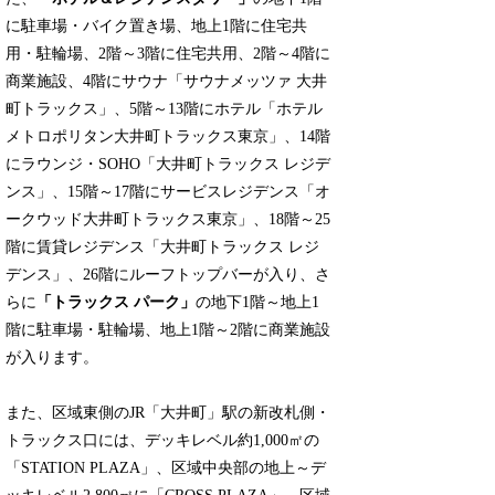
に駐車場・バイク置き場、地上1階に住宅共
用・駐輪場、2階～3階に住宅共用、2階～4階に
商業施設、4階にサウナ「サウナメッツァ 大井
町トラックス」、5階～13階にホテル「ホテル
メトロポリタン大井町トラックス東京」、14階
にラウンジ・SOHO「大井町トラックス レジデ
ンス」、15階～17階にサービスレジデンス「オ
ークウッド大井町トラックス東京」、18階～25
階に賃貸レジデンス「大井町トラックス レジ
デンス」、26階にルーフトップバーが入り、さ
らに
「トラックス パーク」
の地下1階～地上1
階に駐車場・駐輪場、地上1階～2階に商業施設
が入ります。
また、区域東側のJR「大井町」駅の新改札側・
トラックス口には、デッキレベル約1,000㎡の
「STATION PLAZA」、区域中央部の地上～デ