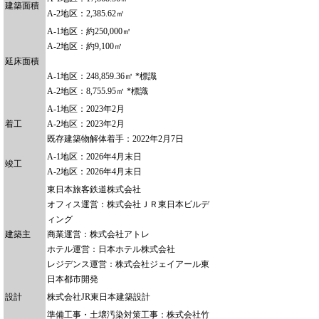
建築面積
A-2地区：2,385.62㎡
A-1地区：約250,000㎡
A-2地区：約9,100㎡
延床面積
A-1地区：248,859.36㎡ *標識
A-2地区：8,755.95㎡ *標識
A-1地区：2023年2月
着工
A-2地区：2023年2月
既存建築物解体着手：2022年2月7日
A-1地区：2026年4月末日
竣工
A-2地区：2026年4月末日
東日本旅客鉄道株式会社
オフィス運営：株式会社ＪＲ東日本ビルデ
ィング
建築主
商業運営：株式会社アトレ
ホテル運営：日本ホテル株式会社
レジデンス運営：株式会社ジェイアール東
日本都市開発
設計
株式会社JR東日本建築設計
準備工事・土壌汚染対策工事：株式会社竹