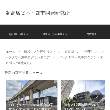
超高層ビル・都市開発研究所
超高層ビルリスト
建設中／計画中リスト
都市開発
ホーム
建設中／計画中リスト
東京都
中野区
パ
ークタワー東中野グランドエア
パークタワー東中野グランドエ
ア 過去の建設状況
最新の都市開発ニュース
つくばエクスプレス研究学園
海老名駅間地区のViNA
駅近くで2026年秋に開業する
GARDENS（ビナ ガーデン