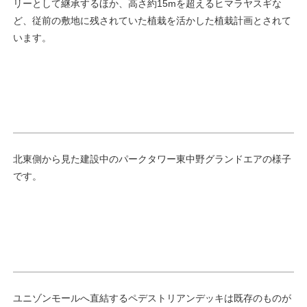
リーとして継承するほか、高さ約15mを超えるヒマラヤスギな
ど、従前の敷地に残されていた植栽を活かした植栽計画とされて
います。
北東側から見た建設中のパークタワー東中野グランドエアの様子
です。
ユニゾンモールへ直結するペデストリアンデッキは既存のものが