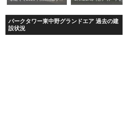
高架下商業施設「寿横
ズ）で建設中の「（仮称）フ
丁」！！とりせん研究学園店
ァミリー棟」と「（仮称）ホ
跡地の開発計画や商業ビル建
テル温浴棟」2026年夏時点建
設進行などにより駅前商業地
設状況！！天然温泉のほか子
パークタワー東中野グランドエア 過去の建
が形成へ！！
育て・ペット関連の複合施設
設状況
の建設が進む！！