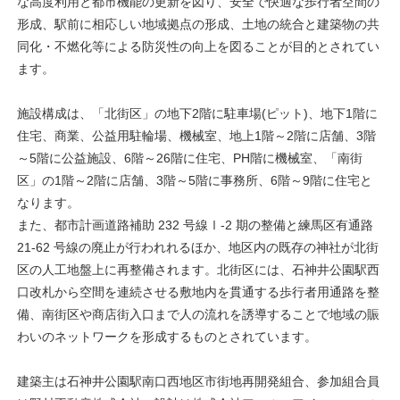
な高度利用と都市機能の更新を図り、安全で快適な歩行者空間の
形成、駅前に相応しい地域拠点の形成、土地の統合と建築物の共
同化・不燃化等による防災性の向上を図ることが目的とされてい
ます。
施設構成は、「北街区」の地下2階に駐車場(ピット)、地下1階に
住宅、商業、公益用駐輪場、機械室、地上1階～2階に店舗、3階
～5階に公益施設、6階～26階に住宅、PH階に機械室、「南街
区」の1階～2階に店舗、3階～5階に事務所、6階～9階に住宅と
なります。
また、都市計画道路補助 232 号線Ⅰ-2 期の整備と練馬区有通路
21-62 号線の廃止が行われれるほか、地区内の既存の神社が北街
区の人工地盤上に再整備されます。北街区には、石神井公園駅西
口改札から空間を連続させる敷地内を貫通する歩行者用通路を整
備、南街区や商店街入口まで人の流れを誘導することで地域の賑
わいのネットワークを形成するものとされています。
建築主は石神井公園駅南口西地区市街地再開発組合、参加組合員