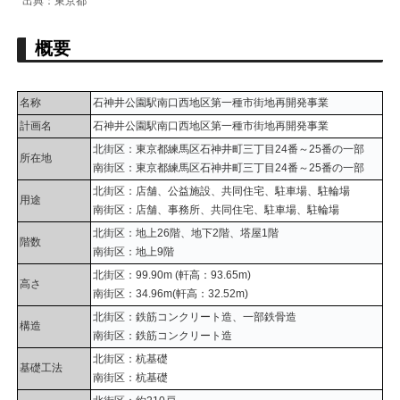
出典：東京都
概要
名称
石神井公園駅南口西地区第一種市街地再開発事業
計画名
石神井公園駅南口西地区第一種市街地再開発事業
北街区：東京都練馬区石神井町三丁目24番～25番の一部
所在地
南街区：東京都練馬区石神井町三丁目24番～25番の一部
北街区：店舗、公益施設、共同住宅、駐車場、駐輪場
用途
南街区：店舗、事務所、共同住宅、駐車場、駐輪場
北街区：地上26階、地下2階、塔屋1階
階数
南街区：地上9階
北街区：99.90m (軒高：93.65m)
高さ
南街区：34.96m(軒高：32.52m)
北街区：鉄筋コンクリート造、一部鉄骨造
構造
南街区：鉄筋コンクリート造
北街区：杭基礎
基礎工法
南街区：杭基礎