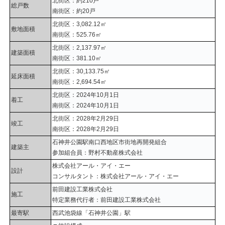
北街区：約210戸
総戸数
南街区：約20戸
北街区：3,082.12㎡
敷地面積
南街区：525.76㎡
北街区：2,137.97㎡
建築面積
南街区：381.10㎡
北街区：30,133.75㎡
延床面積
南街区：2,694.54㎡
北街区：2024年10月1日
着工
南街区：2024年10月1日
北街区：2028年2月29日
竣工
南街区：2028年2月29日
石神井公園駅南口西地区市街地再開発組合
建築主
参加組合員：野村不動産株式会社
株式会社アール・アイ・エー
設計
コンサルタント：株式会社アール・アイ・エー
前田建設工業株式会社
施工
特定業務代行者：前田建設工業株式会社
最寄駅
西武池袋線「石神井公園」駅