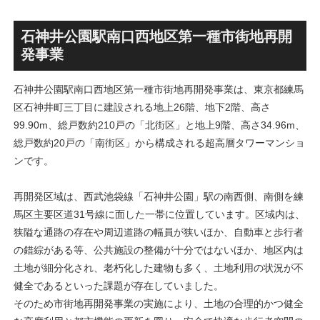
丁」！！とりせん研究学園店
ァミリー棟」と「（仮称）ホ
跡地の開発計画や商業ビル建
テル温浴棟」2026年夏時点建
設進行などにより駅前商業地
設状況！！天然温泉のほか子
石神井公園駅南口西地区第一種市街地再開
が形成へ！！
育て・ペット関連の複合施設
発事業
の建設が進む！！
石神井公園駅南口西地区第一種市街地再開発事業は、東京都練馬
区石神井町三丁目に建設される地上26階、地下2階、高さ
99.90m、総戸数約210戸の「北街区」と地上9階、高さ34.96m、
総戸数約20戸の「南街区」から構成される超高層タワーマンショ
ンです。
再開発区域は、西武池袋線「石神井公園」駅の南西側、南側を練
馬区主要区道31号線に面した一帯に位置しています。区域内は、
狭隘な通路の存在や周辺道路の幅員が狭いほか、自動車と歩行者
の錯綜がある等、公共施設の整備が十分ではないほか、地区内は
土地が細分化され、老朽化した建物も多く、土地利用の状況が不
健全であるといった課題が存在していました。
そのため市街地再開発事業の実施により、土地の合理的かつ健全