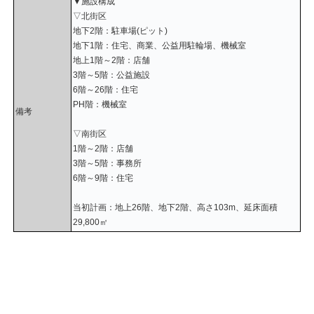
▼施設構成
▽北街区
地下2階：駐車場(ピット)
地下1階：住宅、商業、公益用駐輪場、機械室
地上1階～2階：店舗
3階～5階：公益施設
6階～26階：住宅
PH階：機械室
備考
▽南街区
1階～2階：店舗
3階～5階：事務所
6階～9階：住宅
当初計画：地上26階、地下2階、高さ103m、延床面積
29,800㎡