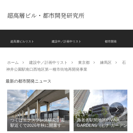
超高層ビル・都市開発研究所
超高層ビルリスト
建設中／計画中リスト
都市開発
ホーム
建設中／計画中リスト
東京都
練馬区
石
神井公園駅南口西地区第一種市街地再開発事業
最新の都市開発ニュース
つくばエクスプレス研究学園
海老名駅間地区のViNA
駅近くで2026年秋に開業する
GARDENS（ビナ ガーデン
高架下商業施設「寿横
ズ）で建設中の「（仮称）フ