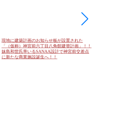
現地に建築計画のお知らせ板が設置された
東急新横浜線 新綱島
「（仮称）神宮前六丁目八角館建替計画」！！
住宅主屋を活用した「新
妹島和世氏率いるSANAA設計で神宮前交差点
民家＋2棟の木造商業
に新たな商業施設誕生へ！！
点が2026年秋誕生へ！