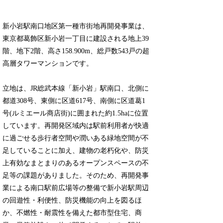
新小岩駅南口地区第一種市街地再開発事業は、
東京都葛飾区新小岩一丁目に建設される地上39
階、地下2階、高さ158.900m、総戸数543戸の超
高層タワーマンションです。
立地は、JR総武本線「新小岩」駅南口、北側に
都道308号、東側に区道617号、南側に区道葛1
号(ルミエール商店街)に囲まれた約1.5haに位置
しています。再開発区域内は駅前利用者が快適
に過ごせる歩行者空間や潤いある緑地空間が不
足していることに加え、建物の老朽化や、防災
上有効なまとまりのあるオープンスペースの不
足等の課題がありました。そのため、再開発事
業による南口駅前広場等の整備で新小岩駅周辺
の回遊性・利便性、防災機能の向上を図るほ
か、不燃性・耐震性を備えた都市型住宅、商