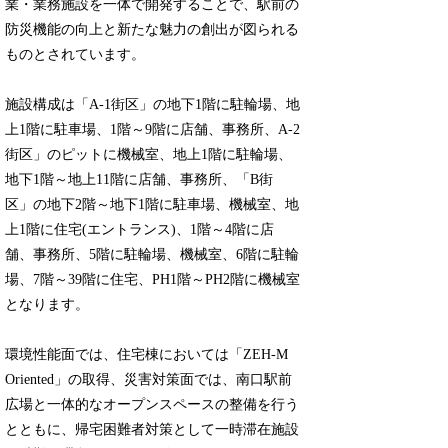
業・業務施設を一体で開発することで、駅前の
防災機能の向上と新たな魅力の創出が図られる
ものとされています。
施設構成は「A-1街区」の地下1階に駐輪場、地
上1階に駐車場、1階～9階に店舗、事務所、A-2
街区」のピットに機械室、地上1階に駐輪場、
地下1階～地上11階に店舗、事務所、「B街
区」の地下2階～地下1階に駐車場、機械室、地
上1階に住宅(エントランス)、1階～4階に店
舗、事務所、5階に駐輪場、機械室、6階に駐輪
場、7階～39階に住宅、PH1階～PH2階に機械室
となります。
環境性能面では、住宅棟においては「ZEH-M
Oriented」の取得、災害対策面では、南口駅前
広場と一体的なオープンスペースの整備を行う
とともに、帰宅困難者対策として一時滞在施設