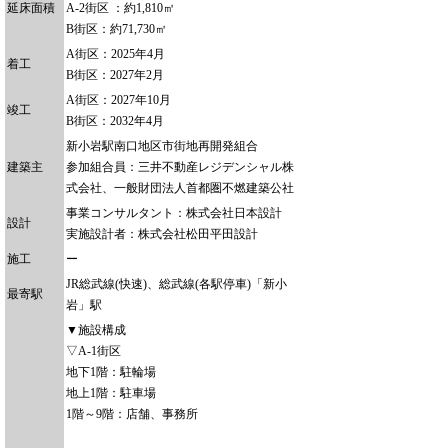
延床面積
A-2街区 ：約1,810㎡
B街区：約71,730㎡
A街区：2025年4月
着工
B街区：2027年2月
A街区：2027年10月
竣工
B街区：2032年4月
新小岩駅南口地区市街地再開発組合
建築主
参加組合員：三井不動産レジデンシャル株
式会社、一般財団法人首都圏不燃建築公社
事業コンサルタント：株式会社日本設計
設計
実施設計者：株式会社松田平田設計
施工
ー
JR総武線(快速)、総武線(各駅停車)「新小
最寄駅
岩」駅
▼施設構成
▽A-1街区
地下1階：駐輪場
地上1階：駐車場
1階～9階：店舗、事務所