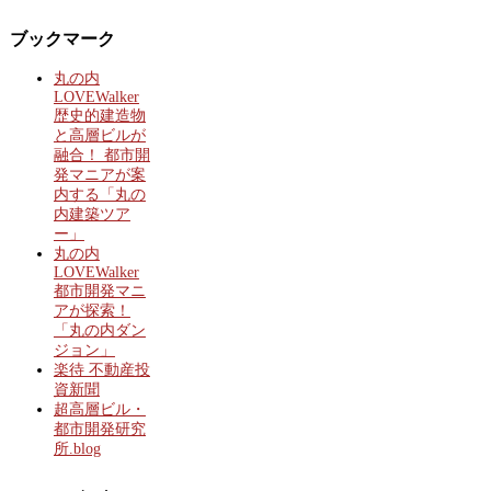
ブックマーク
丸の内
LOVEWalker
歴史的建造物
と高層ビルが
融合！ 都市開
発マニアが案
内する「丸の
内建築ツア
ー」
丸の内
LOVEWalker
都市開発マニ
アが探索！
「丸の内ダン
ジョン」
楽待 不動産投
資新聞
超高層ビル・
都市開発研究
所.blog