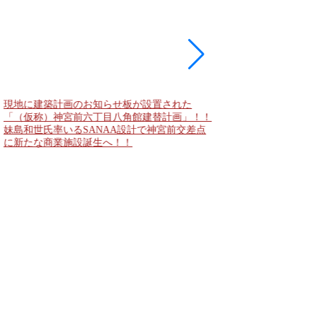
現地に建築計画のお知らせ板が設置された
東急新横浜線 新綱島
「（仮称）神宮前六丁目八角館建替計画」！！
住宅主屋を活用した「新
妹島和世氏率いるSANAA設計で神宮前交差点
民家＋2棟の木造商業
に新たな商業施設誕生へ！！
点が2026年秋誕生へ！