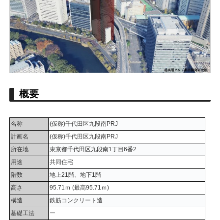
概要
名称
(仮称)千代田区九段南PRJ
計画名
(仮称)千代田区九段南PRJ
所在地
東京都千代田区九段南1丁目6番2
用途
共同住宅
階数
地上21階、地下1階
高さ
95.71ｍ (最高95.71ｍ)
構造
鉄筋コンクリート造
基礎工法
ー