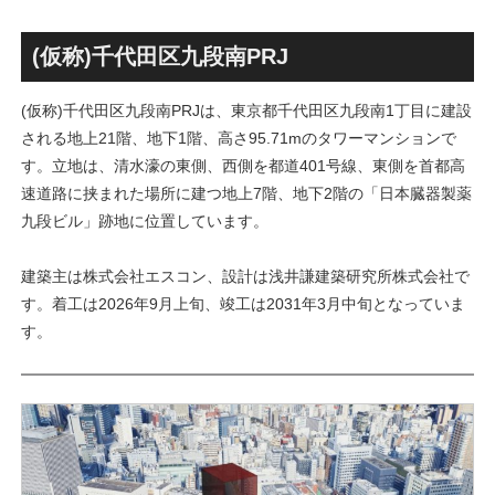
丁」！！とりせん研究学園店
ァミリー棟」と「（仮称）ホ
跡地の開発計画や商業ビル建
テル温浴棟」2026年夏時点建
設進行などにより駅前商業地
設状況！！天然温泉のほか子
(仮称)千代田区九段南PRJ
が形成へ！！
育て・ペット関連の複合施設
の建設が進む！！
(仮称)千代田区九段南PRJは、東京都千代田区九段南1丁目に建設
される地上21階、地下1階、高さ95.71mのタワーマンションで
す。立地は、清水濠の東側、西側を都道401号線、東側を首都高
速道路に挟まれた場所に建つ地上7階、地下2階の「日本臓器製薬
九段ビル」跡地に位置しています。
建築主は株式会社エスコン、設計は浅井謙建築研究所株式会社で
す。着工は2026年9月上旬、竣工は2031年3月中旬となっていま
す。