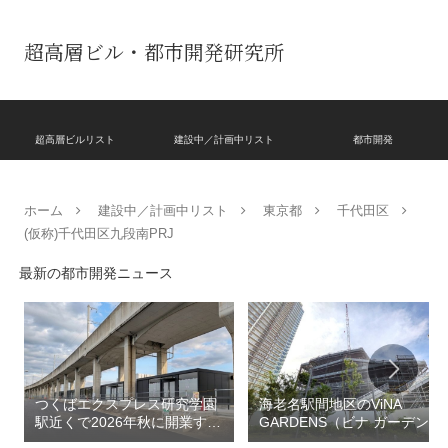
超高層ビル・都市開発研究所
超高層ビルリスト
建設中／計画中リスト
都市開発
ホーム
建設中／計画中リスト
東京都
千代田区
(仮称)千代田区九段南PRJ
最新の都市開発ニュース
つくばエクスプレス研究学園
海老名駅間地区のViNA
駅近くで2026年秋に開業する
GARDENS（ビナ ガーデン
高架下商業施設「寿横
ズ）で建設中の「（仮称）フ