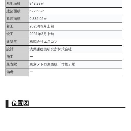
敷地面積
848.98㎡
建築面積
622.68㎡
延床面積
9,835.95㎡
着工
2026年9月上旬
竣工
2031年3月中旬
建築主
株式会社エスコン
設計
浅井謙建築研究所株式会社
施工
ー
最寄駅
東京メトロ東西線「竹橋」駅
備考
ー
位置図