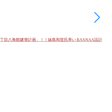
丁目八角館建替計画」！！妹島和世氏率いるSANAA設計
東急
よる